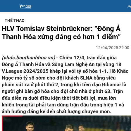
THỂ THAO
HLV Tomislav Steinbrückner: “Đông Á
Thanh Hóa xứng đáng có hơn 1 điểm”
12/04/2025 22:00
(vhds.baothanhhoa.vn)
- Chiều 12/4, trận đấu giữa
Đông Á Thanh Hóa và Sông Lam Nghệ An tại vòng 18
V.League 2024/2025 khép lại với tỷ số hòa 1-1. Hồ Khắc
Ngọc mở tỷ số sớm cho đội khách SLNA bằng siêu
phẩm sút xa ở phút thứ 2, trong khi tiền đạo Ribamar là
người ghi bàn gỡ hòa cho đội chủ nhà ở phút 63. Trận
đấu diễn ra dưới điều kiện thời tiết bất lợi, mưa lớn
khiến trọng tài phải tạm dừng trận đấu trong hiệp 1 và
ảnh hưởng đáng kể đến chất lượng chuyên môn.