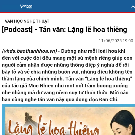
VĂN HỌC NGHỆ THUẬT
[Podcast] - Tản văn: Lặng lẽ hoa thiêng
11/06/2025 19:00
(vhds.baothanhhoa.vn)
- Dường như mỗi loài hoa khi
đến với cuộc đời đều mang một sứ mệnh riêng giúp con
người cảm nhận được những thông điệp ý nghĩa để rồi
bày tỏ và sẻ chia những buồn vui, những điều không tên
thầm lặng của chính mình. Tản văn “Lặng lẽ hoa thiêng”
của tác giả Mộc Nhiên như một nốt trầm buông xuống
nhẹ nhàng mà dư vang niềm suy tư thổn thức. Mời các
bạn cùng nghe tản văn này qua dọng đọc Đan Chi.