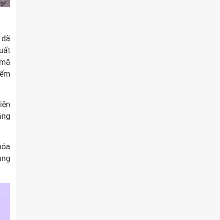
 đã
uất
 mã
iểm
iện
ằng
hóa
âng