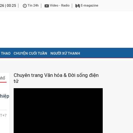
26 | 00:25
Tin 24h
Video - Radio
E-magazine
 THAO
CHUYỆN CUỐI TUẦN
NGƯỜI XỨ THANH
Chuyên trang Văn hóa & Đời sống điện
phố
tử
ghiệp
T+7