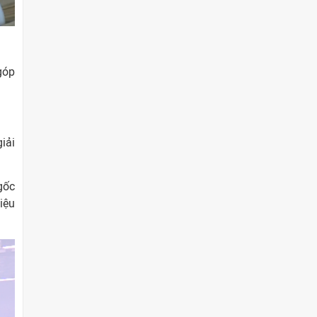
góp
iải
gốc
iệu