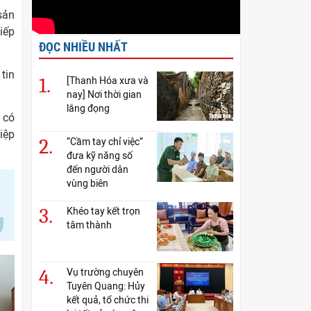
sản
iếp
ĐỌC NHIỀU NHẤT
tin
1.
[Thanh Hóa xưa và
nay] Nơi thời gian
lắng đọng
 có
iệp
2.
“Cầm tay chỉ việc”
đưa kỹ năng số
đến người dân
vùng biên
3.
Khéo tay kết trọn
tâm thành
4.
Vụ trường chuyên
Tuyên Quang: Hủy
kết quả, tổ chức thi