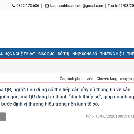
0822.173.636
baothanhhoadientu@gmail.com
Thứ 6, 07/08/20
ĂN HỌC NGHỆ THUẬT
GIÁO DỤC
ĐÔ THỊ
NHỊP SỐNG SỐ
THƯƠNG HIỆU
THỂ
Ống kính phóng viên
Chuyện làng - chuyện 
mã QR, người tiêu dùng có thể tiếp cận đầy đủ thông tin về sản
guồn gốc, mã QR đang trở thành “danh thiếp số”, giúp doanh n
 bước định vị thương hiệu trong nền kinh tế số.
Thứ 5, 18/06/2026 | 08:53
GM
l