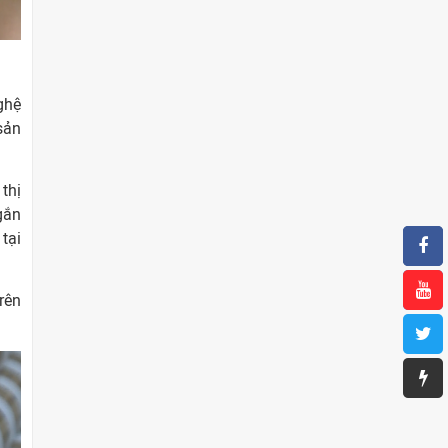
ghệ
sản
thị
gắn
tại
rên