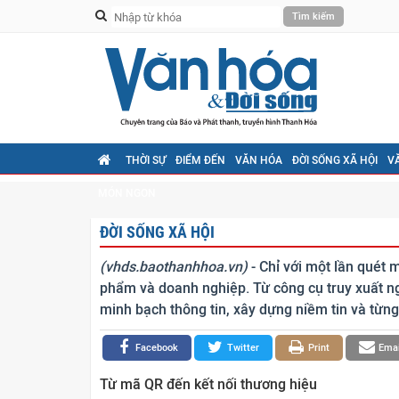
THỜI SỰ
ĐIỂM ĐẾN
VĂN HÓA
ĐỜI SỐNG XÃ HỘI
V
MÓN NGON
ĐỜI SỐNG XÃ HỘI
(vhds.baothanhhoa.vn)
- Chỉ với một lần quét 
phẩm và doanh nghiệp. Từ công cụ truy xuất n
minh bạch thông tin, xây dựng niềm tin và từng
Facebook
Twitter
Print
Emai
Từ mã QR đến kết nối thương hiệu