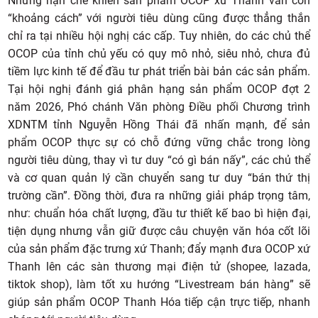
Những hạn chế khiến sản phẩm OCOP xứ Thanh vẫn còn
“khoảng cách” với người tiêu dùng cũng được thẳng thắn
chỉ ra tại nhiều hội nghị các cấp. Tuy nhiên, do các chủ thể
OCOP của tỉnh chủ yếu có quy mô nhỏ, siêu nhỏ, chưa đủ
tiềm lực kinh tế để đầu tư phát triển bài bản các sản phẩm.
Tại hội nghị đánh giá phân hạng sản phẩm OCOP đợt 2
năm 2026, Phó chánh Văn phòng Điều phối Chương trình
XDNTM tỉnh Nguyễn Hồng Thái đã nhấn mạnh, để sản
phẩm OCOP thực sự có chỗ đứng vững chắc trong lòng
người tiêu dùng, thay vì tư duy “có gì bán nấy”, các chủ thể
và cơ quan quản lý cần chuyển sang tư duy “bán thứ thị
trường cần”. Đồng thời, đưa ra những giải pháp trọng tâm,
như: chuẩn hóa chất lượng, đầu tư thiết kế bao bì hiện đại,
tiện dụng nhưng vẫn giữ được câu chuyện văn hóa cốt lõi
của sản phẩm đặc trưng xứ Thanh; đẩy mạnh đưa OCOP xứ
Thanh lên các sàn thương mại điện tử (shopee, lazada,
tiktok shop), làm tốt xu hướng “Livestream bán hàng” sẽ
giúp sản phẩm OCOP Thanh Hóa tiếp cận trực tiếp, nhanh