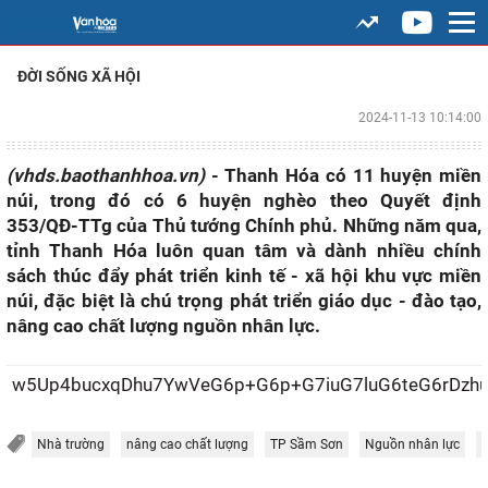
ĐỜI SỐNG XÃ HỘI
2024-11-13 10:14:00
(vhds.baothanhhoa.vn)
- Thanh Hóa có 11 huyện miền
núi, trong đó có 6 huyện nghèo theo Quyết định
353/QĐ-TTg của Thủ tướng Chính phủ. Những năm qua,
tỉnh Thanh Hóa luôn quan tâm và dành nhiều chính
sách thúc đẩy phát triển kinh tế - xã hội khu vực miền
núi, đặc biệt là chú trọng phát triển giáo dục - đào tạo,
nâng cao chất lượng nguồn nhân lực.
w5Up4bucxqDhu7YwVeG6p+G6p+G7iuG
Nhà trường
nâng cao chất lượng
TP Sầm Sơn
Nguồn nhân lực