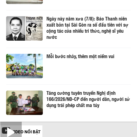
Ngày này năm xưa (7/8): Báo Thanh niên
xuất bản tại Sài Gòn ra số đầu tiên với sự
cộng tác của nhiều tri thức, nghệ sĩ yêu
nước
Mỗi bước nhảy, thêm một niềm vui
Tăng cường tuyên truyền Nghị định
166/2026/NĐ-CP đến người dân, người sử
dụng trái phép chất ma túy
VIDEO NỔI BẬT