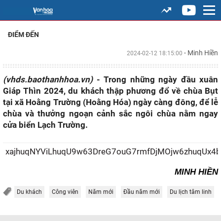
ĐIỂM ĐẾN
- Minh Hiền
2024-02-12 18:15:00
(vhds.baothanhhoa.vn)
- Trong những ngày đầu xuân
Giáp Thìn 2024, du khách thập phương đổ về chùa Bụt
tại xã Hoằng Trường (Hoằng Hóa) ngày càng đông, để lễ
chùa và thưởng ngoạn cảnh sắc ngôi chùa nằm ngay
cửa biển Lạch Trường.
xajhuqNYViLhuqU9w63DreG7ouG7rmfDjMOjw6zhuqUx4
MINH HIỀN
Du khách
Công viên
Năm mới
Đầu năm mới
Du lịch tâm linh