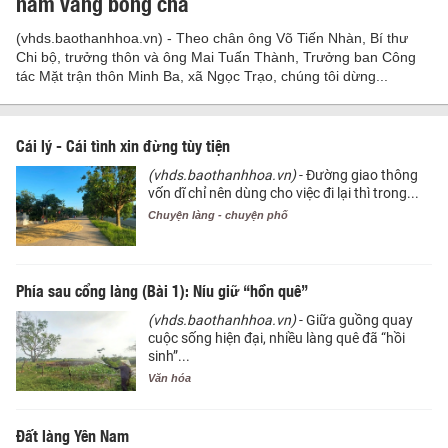
năm vắng bóng cha
(vhds.baothanhhoa.vn) - Theo chân ông Võ Tiến Nhàn, Bí thư
Chi bộ, trưởng thôn và ông Mai Tuấn Thành, Trưởng ban Công
tác Mặt trận thôn Minh Ba, xã Ngọc Trạo, chúng tôi dừng...
Cái lý - Cái tình xin đừng tùy tiện
(vhds.baothanhhoa.vn)
- Đường giao thông
vốn dĩ chỉ nên dùng cho việc đi lại thì trong...
Chuyện làng - chuyện phố
Phía sau cổng làng (Bài 1): Níu giữ “hồn quê”
(vhds.baothanhhoa.vn)
- Giữa guồng quay
cuộc sống hiện đại, nhiều làng quê đã “hồi
sinh”...
Văn hóa
Đất làng Yên Nam