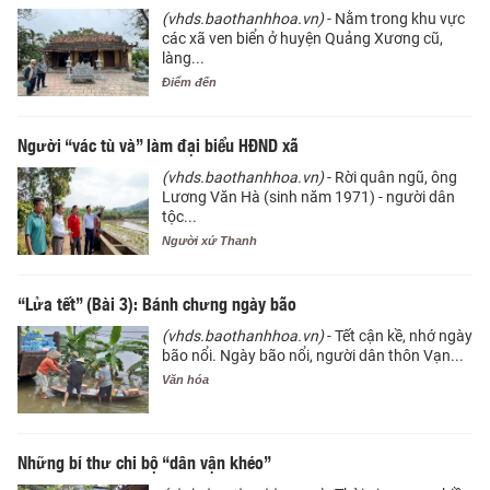
(vhds.baothanhhoa.vn)
- Nằm trong khu vực
các xã ven biển ở huyện Quảng Xương cũ,
làng...
Điểm đến
Người “vác tù và” làm đại biểu HĐND xã
(vhds.baothanhhoa.vn)
- Rời quân ngũ, ông
Lương Văn Hà (sinh năm 1971) - người dân
tộc...
Người xứ Thanh
“Lửa tết” (Bài 3): Bánh chưng ngày bão
(vhds.baothanhhoa.vn)
- Tết cận kề, nhớ ngày
bão nổi. Ngày bão nổi, người dân thôn Vạn...
Văn hóa
Những bí thư chi bộ “dân vận khéo”