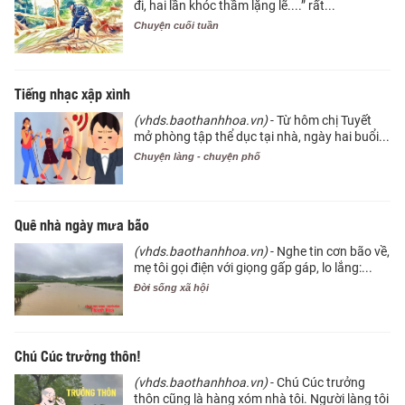
đi, hai lần khóc thầm lặng lẽ....” rất...
Chuyện cuối tuần
Tiếng nhạc xập xình
(vhds.baothanhhoa.vn)
- Từ hôm chị Tuyết
mở phòng tập thể dục tại nhà, ngày hai buổi...
Chuyện làng - chuyện phố
Quê nhà ngày mưa bão
(vhds.baothanhhoa.vn)
- Nghe tin cơn bão về,
mẹ tôi gọi điện với giọng gấp gáp, lo lắng:...
Đời sống xã hội
Chú Cúc trưởng thôn!
(vhds.baothanhhoa.vn)
- Chú Cúc trưởng
thôn cũng là hàng xóm nhà tôi. Người làng tôi