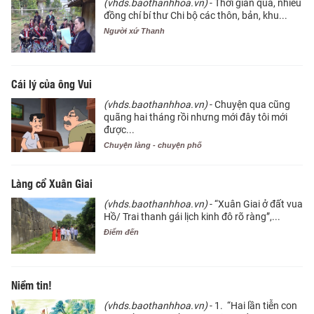
(vhds.baothanhhoa.vn)
- Thời gian qua, nhiều
đồng chí bí thư Chi bộ các thôn, bản, khu...
Người xứ Thanh
Cái lý của ông Vui
(vhds.baothanhhoa.vn)
- Chuyện qua cũng
quãng hai tháng rồi nhưng mới đây tôi mới
được...
Chuyện làng - chuyện phố
Làng cổ Xuân Giai
(vhds.baothanhhoa.vn)
- “Xuân Giai ở đất vua
Hồ/ Trai thanh gái lịch kinh đô rõ ràng”,...
Điểm đến
Niềm tin!
(vhds.baothanhhoa.vn)
- 1. “Hai lần tiễn con