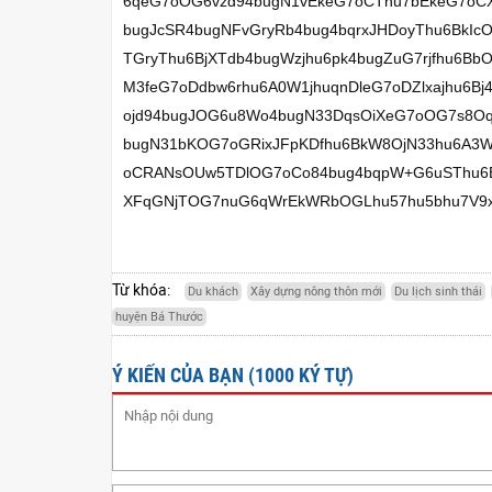
6qeG7oOG6vzd94bugN1vEkeG7oCThu7bEkeG7oC
bugJcSR4bugNFvGryRb4bug4bqrxJHDoyThu6BkI
TGryThu6BjXTdb4bugWzjhu6pk4bugZuG7rjfhu6Bb
M3feG7oDdbw6rhu6A0W1jhuqnDleG7oDZlxajhu6B
ojd94bugJOG6u8Wo4bugN33DqsOiXeG7oOG7s8Oq
bugN31bKOG7oGRixJFpKDfhu6BkW8OjN33hu6A3
oCRANsOUw5TDlOG7oCo84bug4bqpW+G6uSThu6B
XFqGNjTOG7nuG6qWrEkWRbOGLhu57hu5bhu7V9xJ
Từ khóa:
Du khách
Xây dựng nông thôn mới
Du lịch sinh thái
huyện Bá Thước
Ý KIẾN CỦA BẠN (1000 KÝ TỰ)