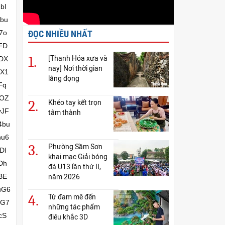
bI
bu
ĐỌC NHIỀU NHẤT
7o
FD
1.
[Thanh Hóa xưa và
DX
nay] Nơi thời gian
XX1
lắng đọng
Fq
MOZ
2.
Khéo tay kết trọn
vJF
tâm thành
4bu
hu6
3.
Phường Sầm Sơn
Dl
khai mạc Giải bóng
Dh
đá U13 lần thứ II,
BE
năm 2026
uG6
4.
Từ đam mê đến
eG7
những tác phẩm
cS
điêu khắc 3D