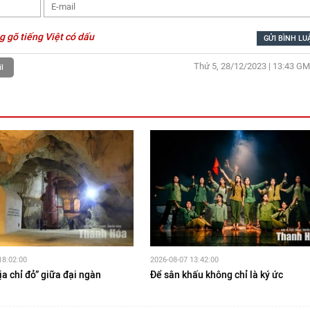
g gõ tiếng Việt có dấu
Thứ 5, 28/12/2023 | 13:43
GM
l
18:02:00
2026-08-07 13:42:00
a chỉ đỏ” giữa đại ngàn
Để sân khấu không chỉ là ký ức