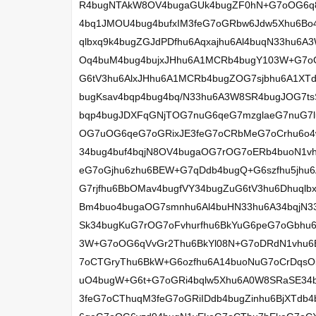
R4bugNTAkW8OV4bugaGUk4bugZF0hN+G7oOG6q8S
4bq1JMOU4bug4bufxIM3feG7oGRbw6Jdw5Xhu6Bo
qlbxq9k4bugZGJdPDfhu6Aqxajhu6Al4buqN33hu
Oq4buM4bug4bujxJHhu6A1MCRb4bugY103W+G7oG
G6tV3hu6AlxJHhu6A1MCRb4bugZOG7sjbhu6A1X
bugKsav4bqp4bug4bq/N33hu6A3W8SR4bugJOG7t
bqp4bugJDXFqGNjTOG7nuG6qeG7mzglaeG7nuG7l
OG7uOG6qeG7oGRixJE3feG7oCRbMeG7oCrhu6o4
34bug4buf4bqjN8OV4bugaOG7rOG7oERb4buoN1vh
eG7oGjhu6zhu6BEW+G7qDdb4bugQ+G6szfhu5jhu
G7rjfhu6BbOMav4bugfVY34bugZuG6tV3hu6Dhuql
Bm4buo4bugaOG7smnhu6Al4buHN33hu6A34bqjN
Sk34bugKuG7rOG7oFvhurfhu6BkYuG6peG7oGbhu
3W+G7oOG6qVvGr2Thu6BkYl08N+G7oDRdN1vhu6B
7oCTGryThu6BkW+G6ozfhu6A14buoNuG7oCrDqs
uO4bugW+G6t+G7oGRi4bqlw5Xhu6A0W8SRaSE34b
3feG7oCThuqM3feG7oGRiIDdb4bugZinhu6BjXTd