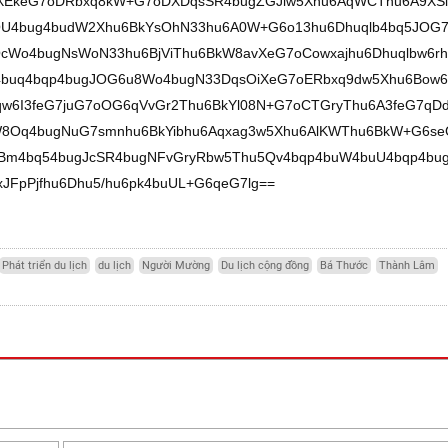
XEkeG7oDRbxq8kW+G7oDXDqsSR4bugZGJlw5Xhu6AqWCThu6A9XSl
cOU4bug4budW2Xhu6BkYsOhN33hu6A0W+G6o13hu6Dhuqlb4bq5JOG
OcWo4bugNsWoN33hu6BjViThu6BkW8avXeG7oCowxajhu6Dhuqlbw6rh
j4buq4bqp4bugJOG6u8Wo4bugN33DqsOiXeG7oERbxq9dw5Xhu6Bow6
w6I3feG7juG7oOG6qVvGr2Thu6BkYl08N+G7oCTGryThu6A3feG7qD
W8Oq4bugNuG7smnhu6BkYibhu6Aqxag3w5Xhu6AlKWThu6BkW+G6se
m4bq54bugJcSR4bugNFvGryRbw5Thu5Qv4bqp4buW4buU4bqp4bu
FpPjfhu6Dhu5/hu6pk4buUL+G6qeG7lg==
Phát triển du lịch
du lịch
Người Mường
Du lịch cộng đồng
Bá Thước
Thành Lâm