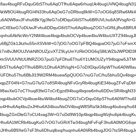
av4bugRFvDquG6tSThu6AqOTfhu6Aqw6rhuqUk4bugUVNQ4bugN31
NTAkW8OU4bugRGI4N33hu6AqOeG7oDRbxq8kW+G7oOG6q8SRw6Mk4
u6A0W8avJFvhu6BkYjg3feG7oDfDquG6tSThu6BRUVLhu6A3fVsgN+G
oCXEkeG7oDUwJFvhu6DDquG6tSThu6Aq4buqZOG7oGRiLjfhu6BRU
huqnhu6AkNcWoY2NM4bue4bqp4bubOCVp4bue4buW4buUXTZ94bugJ
hu6BjZGk1Jkzhu55nXSVkW+G7jOG7oOG7pFBQ4bqpaOG7juG7oFsm
G7ni8vJMOUJVskN8OUZjcvXTZ9LyUmYzRkOOG6qS8lLWZbJWPDlD3
DmSVUUVNUUlNRZOG7puG7pFDhu6Thu6Y1UMOUZyY94bqpw5JiT
6tSThu6AqOTfhu6BRU1Dhu6A3fVsgN+G7oDXDquG6pWThu6A0W8a
ukUFDhu57hu6BbJl19W2RM4buew5pQUOG7nuG7oC/hu5bhu5Qv4bqp
qpZF04N+G7nuG7luG7o8SR4bugNFvGryRb4bugKiE34bugZFvFqDb
avXeG7oCThuq83feG7oCrEgzd94bug4bqow6nhu6DDvcSR4bqjN33
bqp4bubOCVp4bue4buW4buf4buqZOG7oCrDquG6pSThu6A0IWThu6
u4Hhu6Aq4bu2xJHhu6A34buuNsOV4bugW8SRaSk34bug4bubxq/hu6
4bugZGnDleG7oCU4xag3W+G7oDd9W10p4bqp4bugWzjhu6pk4bugK
xJHhu6A1MCRb4bugKuG7rOG7oGRiXTw34bugNFvFqF3hu6A0MOG6q
JHhu6B9XeG7sF3hu6Dhuqlbxq/huqnhu6A0IiRb4bugJOG7tsSR4bugJ