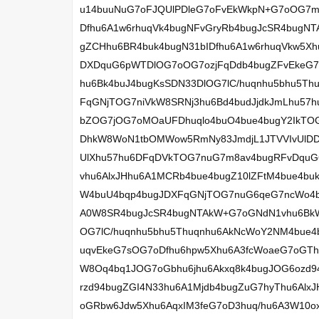
u14buuNuG7oFJQUlPDleG7oFvEkWkpN+G7oOG7m8
Dfhu6A1w6rhuqVk4bugNFvGryRb4bugJcSR4bug
gZCHhu6BR4buk4bugN31bIDfhu6A1w6rhuqVkw5Xh
DXDquG6pWTDlOG7oOG7ozjFqDdb4bugZFvEkeG7
hu6Bk4buJ4bugKsSDN33DlOG7lC/huqnhu5bhu5T
FqGNjTOG7niVkW8SRNj3hu6Bd4budJjdkJmLhu57
bZOG7jOG7oMOaUFDhuqlo4buO4bue4bugY2IkTO
DhkW8WoN1tbOMWow5RmNy83JmdjL1JTVVIvUlD
UlXhu57hu6DFqDVkTOG7nuG7m8av4bugRFvDquG
vhu6AlxJHhu6A1MCRb4bue4bugZ10lZFtM4bue4b
W4buU4bqp4bugJDXFqGNjTOG7nuG6qeG7ncWo4b
A0W8SR4bugJcSR4bugNTAkW+G7oGNdN1vhu6BkW8
OG7lC/huqnhu5bhu5Thuqnhu6AkNcWoY2NM4bue4
uqvEkeG7sOG7oDfhu6hpw5Xhu6A3fcWoaeG7oGTh
W8Oq4bq1JOG7oGbhu6jhu6Akxq8k4bugJOG6ozd9
rzd94bugZGI4N33hu6A1Mjdb4bugZuG7hyThu6Al
oGRbw6Jdw5Xhu6AqxIM3feG7oD3huq/hu6A3W10ox