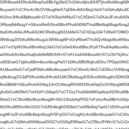
R4buwN33hu6A9xq/hu6BkYjg3feG7oGbhu6jhu6A3fTjhu6hd4bugN8
4buyaeG7oCXhu4c3fcOV4bugNeG7qDbhu6A24bq1XeG7oGbhu6jhu6
6A3W10oxJHhu6Bj4buwN+G7oOG6qVtANuG7oCXEkeG7oDUwJFvhu6A3
Rbxq9d4bugY+G6ozd9w5Xhu6BbxIPhu6A0IWThu6Bb4bql4bqp4bug
Tdbw5Xhu6AlxJHhu6A1MCRb4bugN31bMeG7oCXDquG6rTd9w5TDlM
sSR4bugJOG6u8Wo4bugJcSR4bugNFvGryRbw5Thu5Qv4bqp4buW4b
uG7ncOpN33hu6Bm4bq1XeG7oCo5w5Xhu6BbxJFpKTfhu6Aq4bus4b
w5Xhu6A14buHxajhu6AkW8OhN+G7oFLhu6A94buwN+G7oOG7kj3hu
u6DDveG7sjbhu6Bm4buo4bugPeG7sDfhu6B5Wzjhu6Dhu7PDqsOiN3
6A14buoNuG7oCpdPDbhu6Bo4buyaeG7oCXhu4c3feG7oD3hu7A34bu
bxq9k4bugZGJdPDfhu6AlxJHhu6A1MCRb4bugJOG6rzd94bugKsSDN33
33hu6BkW+G6ozfhu6A24bq1XcOU4bugRGI4N33hu6AqOcOV4bugW8S
6jhu6A1xIM3feG7oH1bP+G6qeG7oCTGryThu6AkW8Oq4bqzN33hu6Bk
kIeG7oC3hu6Bo4bus4bugW+G6r13hu6AqPOG7oFvhurfhu6BkYuG6
OiN33hu6B9XcWoOOG7oGRb4bqjN33DleG7oGRb4bq7aeG7oDXhuqV
ugNFsiJFvhu6Bb4bqv4bugfV3FqOG7oCogN1vhu6Bo4buyaeG7oCXh
b4bugKuG7sDbhu6A94buwOOG7oOG6q8SRaeG7oCRbxJFAN+G7oCrG