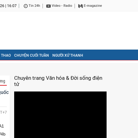
26 | 16:07
Tin 24h
Video - Radio
E-magazine
 THAO
CHUYỆN CUỐI TUẦN
NGƯỜI XỨ THANH
Chuyên trang Văn hóa & Đời sống điện
ơng
tử
quốc
T+7
A1
W4b