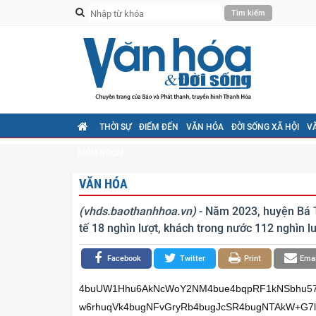
THỜI SỰ
ĐIỂM ĐẾN
VĂN HÓA
ĐỜI SỐNG XÃ HỘI
V
MÓN NGON
VĂN HÓA
(vhds.baothanhhoa.vn)
- Năm 2023, huyện Bá T
tế 18 nghìn lượt, khách trong nước 112 nghìn lư
Facebook
Twitter
Print
Emai
4buUW1Hhu6AkNcWoY2NM4bue4bqpRF1kNSbhu57h
w6rhuqVk4bugNFvGryRb4bugJcSR4bugNTAkW+G7l