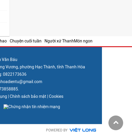
thao
Chuyện cuối tuần
Người xứ Thanh
Món ngon
m Văn Báu
Hùng Vương, phường Hạc Thành, tỉnh Thanh Hóa
g: 0822173636
nhhoadientu@gmail.com
373858885.
dụng
|
Chính sách bảo mật
|
Cookies
POWERED BY