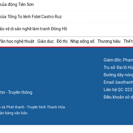
 của động Tiên Sơn
 của Tổng Tư lệnh Fidel Castro Ruz
ảo vệ di sản nghề làm tranh Đông Hồ
Văn học nghệ thuật
Giáo dục
Đô thị
Nhịp sống số
Thương hiệu
Thể 
Giám đốc: Phạ
Trụ sở: Đại lộ 
Đường dây nón
Email: baotha
Liên hệ QC: 02
in - Truyền thông
Điều khoản sử 
 và Phát thanh - Truyền hình Thanh Hóa.
uận bằng văn bản.