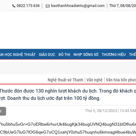
0822.173.636
baothanhhoadientu@gmail.com
Thứ 7, 08/08/20
ĂN HỌC NGHỆ THUẬT
GIÁO DỤC
ĐÔ THỊ
NHỊP SỐNG SỐ
THƯƠNG HIỆU
THỂ
Nghệ thuật xứ Thanh
Văn nghệ
Văn hóa bốn phư
hước đón được 130 nghìn lượt khách du lịch. Trong đó khách 
ợt. Doanh thu du lịch ước đạt trên 100 tỷ đồng.
Thứ 5, 28/12/2023 | 13:43
GM
l
u5bhu5vGr+G7oERbw6rhurUk4bugKjk34bugUVNQ4bugN31bIDfhu6
C9bUeG7luG7lOG6qeG7oCQ1xahjY0zhu57huqnhu6kmxagl4bue4bu