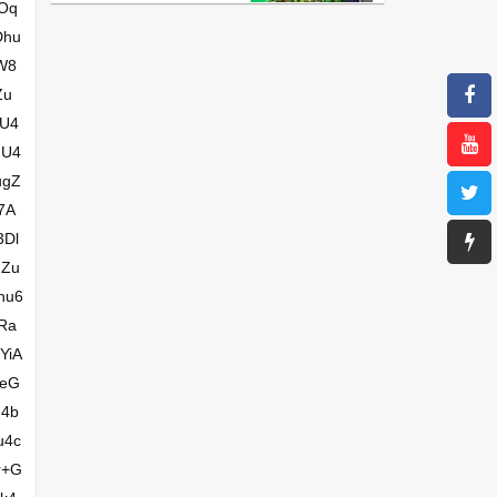
Oq
Dhu
W8
Zu
OU4
uU4
ugZ
7A
3Dl
gZu
hu6
Ra
YiA
peG
d4b
u4c
r+G