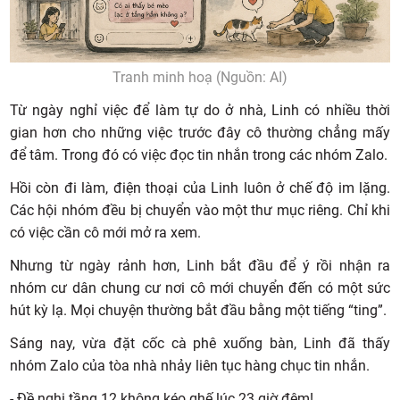
Tranh minh hoạ (Nguồn: AI)
Từ ngày nghỉ việc để làm tự do ở nhà, Linh có nhiều thời
gian hơn cho những việc trước đây cô thường chẳng mấy
để tâm. Trong đó có việc đọc tin nhắn trong các nhóm Zalo.
Hồi còn đi làm, điện thoại của Linh luôn ở chế độ im lặng.
Các hội nhóm đều bị chuyển vào một thư mục riêng. Chỉ khi
có việc cần cô mới mở ra xem.
Nhưng từ ngày rảnh hơn, Linh bắt đầu để ý rồi nhận ra
nhóm cư dân chung cư nơi cô mới chuyển đến có một sức
hút kỳ lạ. Mọi chuyện thường bắt đầu bằng một tiếng “ting”.
Sáng nay, vừa đặt cốc cà phê xuống bàn, Linh đã thấy
nhóm Zalo của tòa nhà nhảy liên tục hàng chục tin nhắn.
- Đề nghị tầng 12 không kéo ghế lúc 23 giờ đêm!