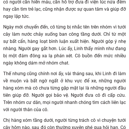
có người cần hiến máu, cần hỗ trợ đưa đi viện lúc nửa đêm
hay cần tìm trẻ lạc, cũng nhận được sự quan tâm và giúp đỡ
ngay lập tức.
Ngày mới chuyển đến, cô từng bị nhắc tên trên nhóm vì tưới
cây làm nước chảy xuống ban công tầng dưới. Chỉ từ một
sự bất cẩn, hàng loạt bình luận xuất hiện. Người góp ý nhẹ
nhàng. Người gay gắt hơn. Lúc ấy, Linh thấy mình như đang
bị một đám đông xa lạ phán xét. Cô buồn đến mức nhiều
ngày không dám mở nhóm chat.
Thế nhưng cũng chính nơi ấy, vài tháng sau, khi Linh đi làm
về muộn và bất ngờ ngất ở khu vực để xe, những người
hàng xóm mà cô chưa từng gặp mặt lại là những người đầu
tiên giúp đỡ. Người gọi bảo vệ. Người đưa cô đi cấp cứu.
Trên nhóm cư dân, mọi người nhanh chóng tìm cách liên lạc
với người thân của cô.
Chị hàng xóm tầng dưới, người từng trách cô vì chuyện tưới
cây hôm nào, sau đó còn thường xuyên ghé qua hỏi han. Có