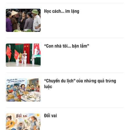
Học cách... im lặng
“Con nhà tôi... bận lắm”
“Chuyến du lịch” của những quả trứng
luộc
Đổi vai