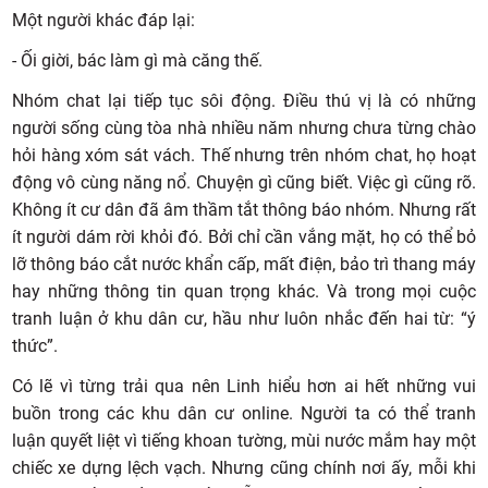
Một người khác đáp lại:
- Ối giời, bác làm gì mà căng thế.
Nhóm chat lại tiếp tục sôi động. Điều thú vị là có những
người sống cùng tòa nhà nhiều năm nhưng chưa từng chào
hỏi hàng xóm sát vách. Thế nhưng trên nhóm chat, họ hoạt
động vô cùng năng nổ. Chuyện gì cũng biết. Việc gì cũng rõ.
Không ít cư dân đã âm thầm tắt thông báo nhóm. Nhưng rất
ít người dám rời khỏi đó. Bởi chỉ cần vắng mặt, họ có thể bỏ
lỡ thông báo cắt nước khẩn cấp, mất điện, bảo trì thang máy
hay những thông tin quan trọng khác. Và trong mọi cuộc
tranh luận ở khu dân cư, hầu như luôn nhắc đến hai từ: “ý
thức”.
Có lẽ vì từng trải qua nên Linh hiểu hơn ai hết những vui
buồn trong các khu dân cư online. Người ta có thể tranh
luận quyết liệt vì tiếng khoan tường, mùi nước mắm hay một
chiếc xe dựng lệch vạch. Nhưng cũng chính nơi ấy, mỗi khi