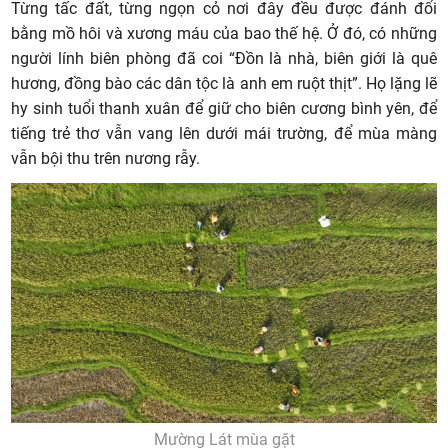
Từng tấc đất, từng ngọn cỏ nơi đây đều được đánh đổi
bằng mồ hôi và xương máu của bao thế hệ. Ở đó, có những
người lính biên phòng đã coi “Đồn là nhà, biên giới là quê
hương, đồng bào các dân tộc là anh em ruột thịt”. Họ lặng lẽ
hy sinh tuổi thanh xuân để giữ cho biên cương bình yên, để
tiếng trẻ thơ vẫn vang lên dưới mái trường, để mùa màng
vẫn bội thu trên nương rẫy.
Mường Lát mùa gặt