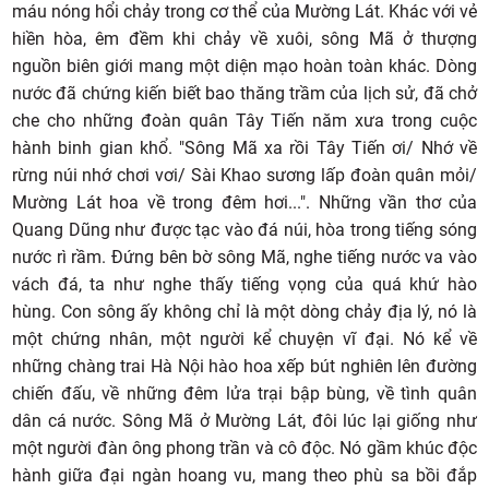
máu nóng hổi chảy trong cơ thể của Mường Lát. Khác với vẻ
hiền hòa, êm đềm khi chảy về xuôi, sông Mã ở thượng
nguồn biên giới mang một diện mạo hoàn toàn khác. Dòng
nước đã chứng kiến biết bao thăng trầm của lịch sử, đã chở
che cho những đoàn quân Tây Tiến năm xưa trong cuộc
hành binh gian khổ. "Sông Mã xa rồi Tây Tiến ơi/ Nhớ về
rừng núi nhớ chơi vơi/ Sài Khao sương lấp đoàn quân mỏi/
Mường Lát hoa về trong đêm hơi...". Những vần thơ của
Quang Dũng như được tạc vào đá núi, hòa trong tiếng sóng
nước rì rầm. Đứng bên bờ sông Mã, nghe tiếng nước va vào
vách đá, ta như nghe thấy tiếng vọng của quá khứ hào
hùng. Con sông ấy không chỉ là một dòng chảy địa lý, nó là
một chứng nhân, một người kể chuyện vĩ đại. Nó kể về
những chàng trai Hà Nội hào hoa xếp bút nghiên lên đường
chiến đấu, về những đêm lửa trại bập bùng, về tình quân
dân cá nước. Sông Mã ở Mường Lát, đôi lúc lại giống như
một người đàn ông phong trần và cô độc. Nó gầm khúc độc
hành giữa đại ngàn hoang vu, mang theo phù sa bồi đắp