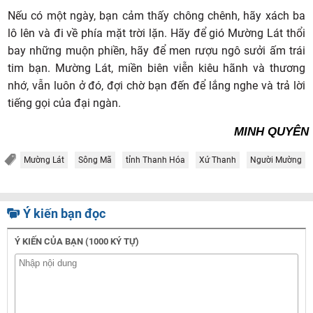
Nếu có một ngày, bạn cảm thấy chông chênh, hãy xách ba
lô lên và đi về phía mặt trời lặn. Hãy để gió Mường Lát thổi
bay những muộn phiền, hãy để men rượu ngô sưởi ấm trái
tim bạn. Mường Lát, miền biên viễn kiêu hãnh và thương
nhớ, vẫn luôn ở đó, đợi chờ bạn đến để lắng nghe và trả lời
tiếng gọi của đại ngàn.
MINH QUYÊN
Mường Lát
Sông Mã
tỉnh Thanh Hóa
Xứ Thanh
Người Mường
Ý kiến bạn đọc
Ý KIẾN CỦA BẠN (1000 KÝ TỰ)