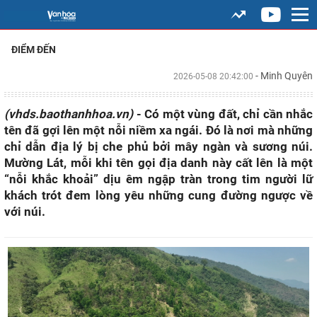
ĐIỂM ĐẾN
- Minh Quyên
2026-05-08 20:42:00
(vhds.baothanhhoa.vn)
- Có một vùng đất, chỉ cần nhắc
tên đã gợi lên một nỗi niềm xa ngái. Đó là nơi mà những
chỉ dẫn địa lý bị che phủ bởi mây ngàn và sương núi.
Mường Lát, mỗi khi tên gọi địa danh này cất lên là một
“nỗi khắc khoải” dịu êm ngập tràn trong tim người lữ
khách trót đem lòng yêu những cung đường ngược về
với núi.