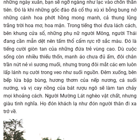
những ngày xuân, bạn sẽ ngỡ ngàng như lạc vào chốn thần
tiên. Đó là khi những gốc đào đá cổ thụ xù xì bỗng bung nở
những cánh hoa phớt hồng mong manh, cả thung lũng
trắng trời hoa mơ, hoa mận. Trong tiếng thoi đưa lách cách,
bên khung cửa sổ, những phụ nữ người Mông, người Thái
đang cần mẫn dệt nên tấm thổ cẩm rực rỡ sắc màu. Đó là
tiếng cười giòn tan của những đứa trẻ vùng cao. Dù cuộc
sống còn nhiều thiếu thốn, manh áo chưa đủ ấm, đôi chân
trần nứt nẻ vì sương muối, nhưng trong đôi mắt các em luôn
lấp lánh nụ cười trong veo như suối nguồn. Đêm xuống, bên
bếp lửa bập bùng, hương thơm của nếp nương, cá suối
nướng, và vị cay nồng của bát rượu ngô sẽ làm tan chảy
mọi khoảng cách. Người Mường Lát nghèo vật chất, nhưng
giàu tình nghĩa. Họ đón khách lạ như đón người thân đi xa
trở về.