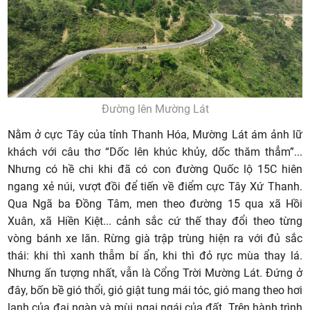
Đường lên Mường Lát
Nằm ở cực Tây của tỉnh Thanh Hóa, Mường Lát ám ảnh lữ
khách với câu thơ “Dốc lên khúc khủy, dốc thăm thẳm”...
Nhưng có hề chi khi đã có con đường Quốc lộ 15C hiên
ngang xẻ núi, vượt đồi để tiến về điểm cực Tây Xứ Thanh.
Qua Ngã ba Đồng Tâm, men theo đường 15 qua xã Hồi
Xuân, xã Hiền Kiệt... cảnh sắc cứ thế thay đổi theo từng
vòng bánh xe lăn. Rừng già trập trùng hiện ra với đủ sắc
thái: khi thì xanh thẫm bí ẩn, khi thì đỏ rực mùa thay lá.
Nhưng ấn tượng nhất, vẫn là Cổng Trời Mường Lát. Đứng ở
đây, bốn bề gió thổi, gió giật tung mái tóc, gió mang theo hơi
lạnh của đại ngàn và mùi ngai ngái của đất. Trên hành trình