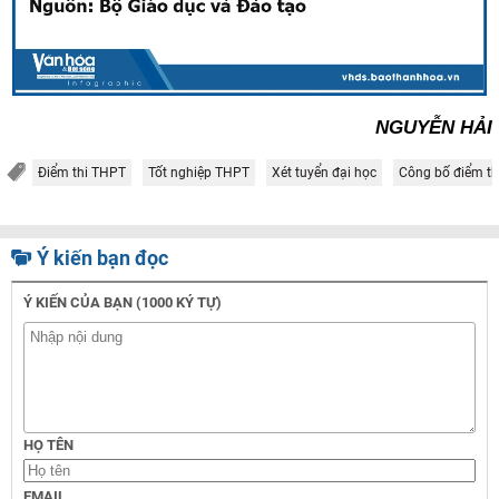
NGUYỄN HẢI
Điểm thi THPT
Tốt nghiệp THPT
Xét tuyển đại học
Công bố điểm th
Ý kiến bạn đọc
Ý KIẾN CỦA BẠN (1000 KÝ TỰ)
HỌ TÊN
EMAIL