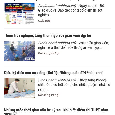
(vhds.baothanhhoa.vn)
- Ngay sau khi Bộ
Giáo dục và Đào tạo công bố điểm thi tốt
nghiệp...
Giáo dục
Thêm trải nghiệm, tăng thu nhập với giáo viên dịp hè
(vhds.baothanhhoa.vn)
- Với nhiều giáo viên,
nghỉ hè là thời điểm để thư giãn và nạp...
Đời sống xã hội
Điều kỳ diệu của sự sống (Bài 1): Những cuộc đời “hồi sinh”
(vhds.baothanhhoa.vn)
- Ghép tạng không
chỉ mở ra cơ hội sống cho những bệnh nhân ở
ranh...
Đời sống xã hội
Những mốc thời gian cần lưu ý sau khi biết điểm thi THPT năm
2026