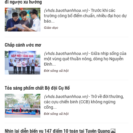
đi ngược xu hướng
(vhds.baothanhhoa.vn)
- Trước khi các
trường công bố điểm chuẩn, nhiều đại học dự
báo...
Giáo dục
Chắp cánh ước mơ
(vhds.baothanhhoa.vn)
- Giữa nhịp sống của
một vùng quê thuần nông, dòng họ Nguyễn
Đình...
Đời sống xã hội
Tỏa sáng phẩm chất Bộ đội Cụ Hồ
(vhds.baothanhhoa.vn)
- Trở về đời thường,
các cựu chiến binh (CCB) không ngừng
cống...
Đời sống xã hội
Nhìn lại diễn biến vụ 147 điểm 10 toán tại Tuyên Quang