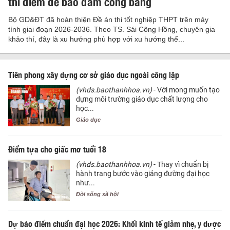
thí điểm để bảo đảm công bằng
Bộ GD&ĐT đã hoàn thiện Đề án thi tốt nghiệp THPT trên máy
tính giai đoạn 2026-2036. Theo TS. Sái Công Hồng, chuyên gia
khảo thí, đây là xu hướng phù hợp với xu hướng thế...
Tiên phong xây dựng cơ sở giáo dục ngoài công lập
(vhds.baothanhhoa.vn)
- Với mong muốn tạo
dựng môi trường giáo dục chất lượng cho
học...
Giáo dục
Điểm tựa cho giấc mơ tuổi 18
(vhds.baothanhhoa.vn)
- Thay vì chuẩn bị
hành trang bước vào giảng đường đại học
như...
Đời sống xã hội
Dự báo điểm chuẩn đại học 2026: Khối kinh tế giảm nhẹ, y dược