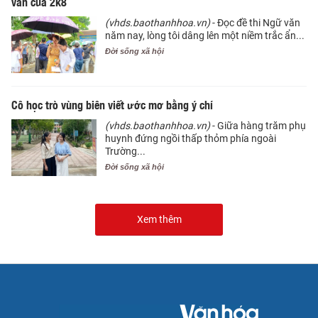
văn của 2k8
(vhds.baothanhhoa.vn)
- Đọc đề thi Ngữ văn
năm nay, lòng tôi dâng lên một niềm trắc ẩn...
Đời sống xã hội
Cô học trò vùng biên viết ước mơ bằng ý chí
(vhds.baothanhhoa.vn)
- Giữa hàng trăm phụ
huynh đứng ngồi thấp thỏm phía ngoài
Trường...
Đời sống xã hội
Xem thêm