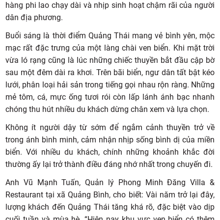
hàng phi lao chạy dài và nhịp sinh hoạt chậm rãi của người
dân địa phương.
Buổi sáng là thời điểm Quảng Thái mang vẻ bình yên, mộc
mạc rất đặc trưng của một làng chài ven biển. Khi mặt trời
vừa ló rạng cũng là lúc những chiếc thuyền bắt đầu cập bờ
sau một đêm dài ra khơi. Trên bãi biển, ngư dân tất bật kéo
lưới, phân loại hải sản trong tiếng gọi nhau rộn ràng. Những
mẻ tôm, cá, mực ống tươi rói còn lấp lánh ánh bạc nhanh
chóng thu hút nhiều du khách dừng chân xem và lựa chọn.
Không ít người dậy từ sớm để ngắm cảnh thuyền trở về
trong ánh bình minh, cảm nhận nhịp sống bình dị của miền
biển. Với nhiều du khách, chính những khoảnh khắc đời
thường ấy lại trở thành điều đáng nhớ nhất trong chuyến đi.
Anh Vũ Mạnh Tuấn, Quản lý Phong Minh Đăng Villa &
Restaurant tại xã Quảng Bình, cho biết: Vài năm trở lại đây,
lượng khách đến Quảng Thái tăng khá rõ, đặc biệt vào dịp
cuối tuần và mùa hè. “Hiện nay khu vực ven biển có thêm