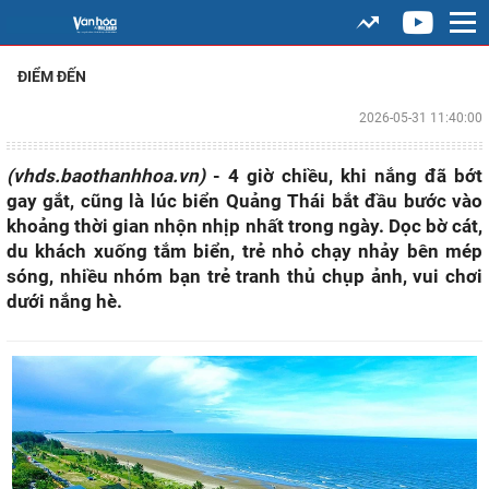
ĐIỂM ĐẾN
2026-05-31 11:40:00
(vhds.baothanhhoa.vn)
- 4 giờ chiều, khi nắng đã bớt
gay gắt, cũng là lúc biển Quảng Thái bắt đầu bước vào
khoảng thời gian nhộn nhịp nhất trong ngày. Dọc bờ cát,
du khách xuống tắm biển, trẻ nhỏ chạy nhảy bên mép
sóng, nhiều nhóm bạn trẻ tranh thủ chụp ảnh, vui chơi
dưới nắng hè.