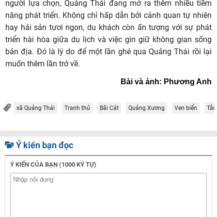
người lựa chọn, Quảng Thái đang mở ra thêm nhiều tiềm
năng phát triển. Không chỉ hấp dẫn bởi cảnh quan tự nhiên
hay hải sản tươi ngon, du khách còn ấn tượng với sự phát
triển hài hòa giữa du lịch và việc gìn giữ không gian sống
bản địa. Đó là lý do để một lần ghé qua Quảng Thái rồi lại
muốn thêm lần trở về.
Bài và ảnh: Phương Anh
xã Quảng Thái
Tranh thủ
Bãi Cát
Quảng Xương
Ven biển
Tắm
Ý kiến bạn đọc
Ý KIẾN CỦA BẠN (1000 KÝ TỰ)