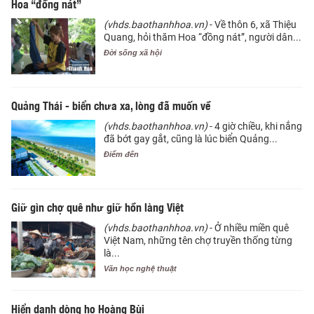
Hoa “đồng nát”
(vhds.baothanhhoa.vn)
- Về thôn 6, xã Thiệu
Quang, hỏi thăm Hoa “đồng nát”, người dân...
Đời sống xã hội
Quảng Thái - biển chưa xa, lòng đã muốn về
(vhds.baothanhhoa.vn)
- 4 giờ chiều, khi nắng
đã bớt gay gắt, cũng là lúc biển Quảng...
Điểm đến
Giữ gìn chợ quê như giữ hồn làng Việt
(vhds.baothanhhoa.vn)
- Ở nhiều miền quê
Việt Nam, những tên chợ truyền thống từng
là...
Văn học nghệ thuật
Hiển danh dòng họ Hoàng Bùi