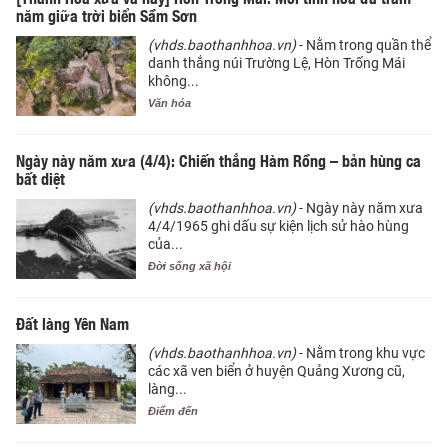
năm giữa trời biển Sầm Sơn
(vhds.baothanhhoa.vn)
- Nằm trong quần thể
danh thắng núi Trường Lệ, Hòn Trống Mái
không...
Văn hóa
Ngày này năm xưa (4/4): Chiến thắng Hàm Rồng – bản hùng ca
bất diệt
(vhds.baothanhhoa.vn)
- Ngày này năm xưa
4/4/1965 ghi dấu sự kiện lịch sử hào hùng
của...
Đời sống xã hội
Đất làng Yên Nam
(vhds.baothanhhoa.vn)
- Nằm trong khu vực
các xã ven biển ở huyện Quảng Xương cũ,
làng...
Điểm đến