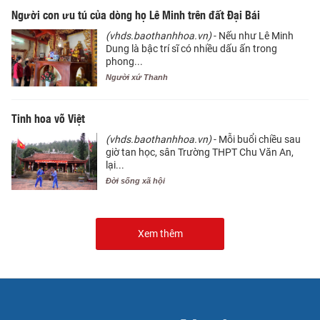
Người con ưu tú của dòng họ Lê Minh trên đất Đại Bái
(vhds.baothanhhoa.vn)
- Nếu như Lê Minh
Dung là bậc trí sĩ có nhiều dấu ấn trong
phong...
Người xứ Thanh
Tinh hoa võ Việt
(vhds.baothanhhoa.vn)
- Mỗi buổi chiều sau
giờ tan học, sân Trường THPT Chu Văn An,
lại...
Đời sống xã hội
Xem thêm