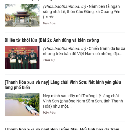
(vhds.baothanhhoa.vn)
- Nằm bên tả ngạn
sông nhà Lê, thôn Câu Đồng, xã Quảng Yên
(trước...
Văn hóa
Đi lên từ khói lửa (Bài 2): Anh dũng và kiên cường
(vhds.baothanhhoa.vn)
- Chiến tranh đã lùi xa
nhưng trên bản đồ Việt Nam, có những địa...
Thời sự
[Thanh Hóa xưa và nay] Làng chài Vinh Sơn: Nét bình yên giữa
lòng phố biển
Nép mình sau dãy núi Trường Lệ, làng chài
Vinh Sơn (phường Nam Sầm Sơn, tỉnh Thanh
Hóa) như một...
Văn hóa
[Thanh Hóa xưa và nay] Hòn Trống Mái: Mối tình hóa đá trăm