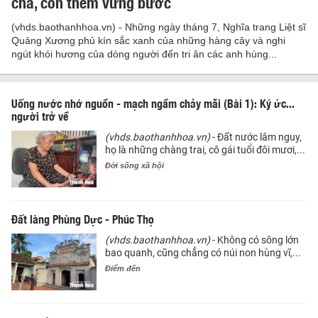
cha, con thêm vững bước
(vhds.baothanhhoa.vn) - Những ngày tháng 7, Nghĩa trang Liệt sĩ
Quảng Xương phủ kín sắc xanh của những hàng cây và nghi
ngút khói hương của dòng người đến tri ân các anh hùng...
Uống nước nhớ nguồn - mạch ngầm chảy mãi (Bài 1): Ký ức...
người trở về
(vhds.baothanhhoa.vn)
- Đất nước lâm nguy,
họ là những chàng trai, cô gái tuổi đôi mươi,...
Đời sống xã hội
Đất làng Phùng Dực - Phúc Thọ
(vhds.baothanhhoa.vn)
- Không có sông lớn
bao quanh, cũng chẳng có núi non hùng vĩ,...
Điểm đến