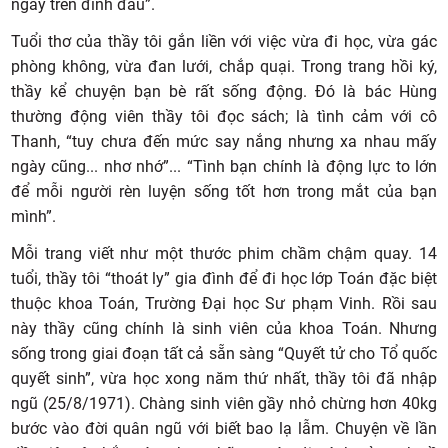
ngay trên đỉnh đầu”.
Tuổi thơ của thầy tôi gắn liền với việc vừa đi học, vừa gác
phòng không, vừa đan lưới, chắp quại. Trong trang hồi ký,
thầy kể chuyện bạn bè rất sống động. Đó là bác Hùng
thường động viên thầy tôi đọc sách; là tình cảm với cô
Thanh, “tuy chưa đến mức say nắng nhưng xa nhau mấy
ngày cũng... nhơ nhớ”... “Tình bạn chính là động lực to lớn
để mỗi người rèn luyện sống tốt hơn trong mắt của bạn
mình”.
Mỗi trang viết như một thước phim chầm chậm quay. 14
tuổi, thầy tôi “thoát ly” gia đình để đi học lớp Toán đặc biệt
thuộc khoa Toán, Trường Đại học Sư phạm Vinh. Rồi sau
này thầy cũng chính là sinh viên của khoa Toán. Nhưng
sống trong giai đoạn tất cả sẵn sàng “Quyết tử cho Tổ quốc
quyết sinh”, vừa học xong năm thứ nhất, thầy tôi đã nhập
ngũ (25/8/1971). Chàng sinh viên gầy nhỏ chừng hơn 40kg
bước vào đời quân ngũ với biết bao lạ lẫm. Chuyện về lần