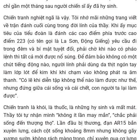
chỉ gần một tháng sau người chiến sĩ ấy đã hy sinh.
Chiến tranh nghiệt ngã là vậy. Tôi nhớ mãi những trang viết
về trận đánh cuối cùng trong đời lính của thầy. Khi ấy mục
tiêu của tiểu đoàn là đánh các cao điểm phía trước cao
điểm 223 (có tên gọi là La Sơn, Động Giếng) yêu cầu đi
trong đêm và bí mật tuyệt đối, phải chờ khi nào có pháo
lệnh thì tất cả mới được nổ súng. Để đảm bảo không có một
chút tiếng động nào, người lính phải dùng da thịt ngón tay
làm lớp lót để kim khí khi chạm vào không phát ra âm
thanh. “Có lẽ khi diễn tập không thể nào làm được như thế,
nhưng đứng giữa cái sống và cái chết, con người ta lại làm
được”.
Chiến tranh là khói, là thuốc, là những hy sinh và mất mát.
Thầy tôi tự nhận mình “không ít lần may mắn”, “chắc phải
sống đến thượng thọ”. Lần đầu bị thương, đạn AR15 bắn
xuyên lưng, cách cột sống khoảng 8mm nhưng không gãy
xương sườn, không rách màng trong, chỉ xuyên qua cơ lưng