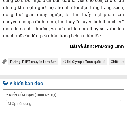
cùng con. Dù mục đích ban đầu là viết cho con, cho cháu
nhưng khi một người học trò như tôi đọc từng trang sách,
dòng thời gian quay ngược, tôi tìm thấy một phần câu
chuyện của gia đình mình, tìm thấy “chuyện tình thời chiến”
giản dị mà phi thường, và hơn hết là nhìn thấy sự vươn lên
mạnh mẽ của từng cá nhân trong lịch sử dân tộc.
Bài và ảnh: Phương Linh
Trường THPT chuyên Lam Sơn
Kỳ thi Olympic Toán quốc tế
Chiến tra
Ý kiến bạn đọc
Ý KIẾN CỦA BẠN (1000 KÝ TỰ)