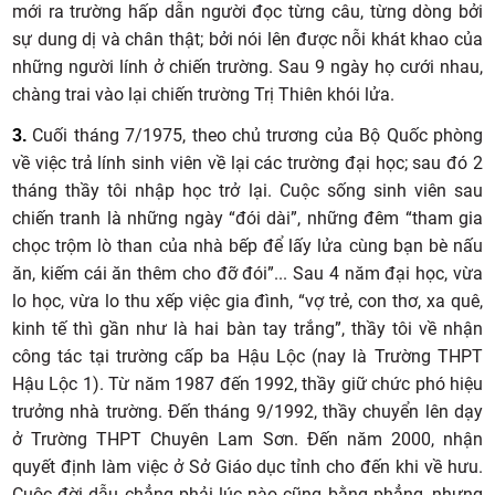
mới ra trường hấp dẫn người đọc từng câu, từng dòng bởi
sự dung dị và chân thật; bởi nói lên được nỗi khát khao của
những người lính ở chiến trường. Sau 9 ngày họ cưới nhau,
chàng trai vào lại chiến trường Trị Thiên khói lửa.
Cuối tháng 7/1975, theo chủ trương của Bộ Quốc phòng
3.
về việc trả lính sinh viên về lại các trường đại học; sau đó 2
tháng thầy tôi nhập học trở lại. Cuộc sống sinh viên sau
chiến tranh là những ngày “đói dài”, những đêm “tham gia
chọc trộm lò than của nhà bếp để lấy lửa cùng bạn bè nấu
ăn, kiếm cái ăn thêm cho đỡ đói”... Sau 4 năm đại học, vừa
lo học, vừa lo thu xếp việc gia đình, “vợ trẻ, con thơ, xa quê,
kinh tế thì gần như là hai bàn tay trắng”, thầy tôi về nhận
công tác tại trường cấp ba Hậu Lộc (nay là Trường THPT
Hậu Lộc 1). Từ năm 1987 đến 1992, thầy giữ chức phó hiệu
trưởng nhà trường. Đến tháng 9/1992, thầy chuyển lên dạy
ở Trường THPT Chuyên Lam Sơn. Đến năm 2000, nhận
quyết định làm việc ở Sở Giáo dục tỉnh cho đến khi về hưu.
Cuộc đời dẫu chẳng phải lúc nào cũng bằng phẳng, nhưng