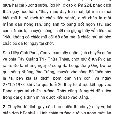
giữa hai cái xương sườn. Rồi khi ở cao điểm 224, pháo địch
thả ngay nóc hầm, “thấy máu đầy trên mặt, lật mũ ra mới
biết mũ bị xé rách từ chóp đến vành”, dưới chân là một
mảnh đạn nóng ran, óng ánh to bằng đốt ngón tay, sắc
cạnh. Nhắc lại chuyện sống - chết mà giọng thầy vẫn tếu táo
“Nếu không có chiếc mũ cối đỡ đòn mà là chiếc mũ tai bèo
chắc bố đã toi ngay tại chỗ”.
Sau Hiệp định Paris, đơn vị của thầy nhận lệnh chuyển quân
về phía Tây Quảng Trị - Thừa Thiên, chốt giữ ở tuyến giáp
ranh. Đó là những ngày ở sông Ba Lòng, động Ông Do rồi
qua sông Nhùng, Rào Trăng, chuyển vào sông Bồ “bên này
là ta, bên kia là địch”, bom đạn vẫn còn. Và ngày
27/12/1973, khi vừa qua tuổi 20 thầy tôi được kết nạp vào
Đảng ngay tại chiến trường. Thầy cũng là người đầu tiên
trong đại gia đình mình được kết nạp vào Đảng.
Chuyện đời lính gay cấn bao nhiêu thì chuyện lấy vợ lại
2.
giản đơn bấy nhiêu. Lính chiến trường cưới vợ trong một lần