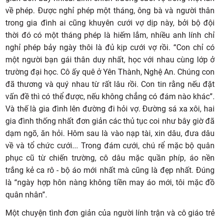
về phép. Được nghỉ phép một tháng, ông bà và người thân
trong gia đình ai cũng khuyên cưới vợ dịp này, bởi bộ đội
thời đó có một tháng phép là hiếm lắm, nhiều anh lính chỉ
nghỉ phép bảy ngày thôi là đủ kịp cưới vợ rồi. “Con chỉ có
một người bạn gái thân duy nhất, học với nhau cùng lớp ở
trường đại học. Cô ấy quê ở Yên Thành, Nghệ An. Chúng con
đã thương và quý nhau từ rất lâu rồi. Con tin rằng nếu đặt
vấn đề thì có thể được, nếu không chẳng có đám nào khác”.
Và thế là gia đình lên đường đi hỏi vợ. Đường sá xa xôi, hai
gia đình thống nhất đơn giản các thủ tục coi như bây giờ đã
dạm ngõ, ăn hỏi. Hôm sau là vào nạp tài, xin dâu, đưa dâu
về và tổ chức cưới... Trong đám cưới, chú rể mặc bộ quân
phục cũ từ chiến trường, cô dâu mặc quần phíp, áo nền
trắng kẻ ca rô - bộ áo mới nhất mà cũng là đẹp nhất. Đúng
là “ngày hợp hôn nàng không tiền may áo mới, tôi mặc đồ
quân nhân”.
Một chuyện tình đơn giản của người lính trận và cô giáo trẻ