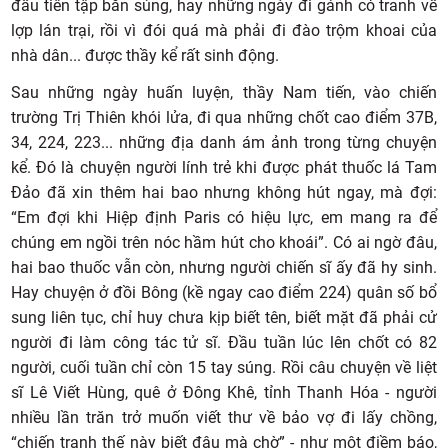
đầu tiên tập bắn súng, hay những ngày đi gánh cỏ tranh về
lợp lán trại, rồi vì đói quá mà phải đi đào trộm khoai của
nhà dân... được thầy kể rất sinh động.
Sau những ngày huấn luyện, thầy Nam tiến, vào chiến
trường Trị Thiên khói lửa, đi qua những chốt cao điểm 37B,
34, 224, 223... những địa danh ám ảnh trong từng chuyện
kể. Đó là chuyện người lính trẻ khi được phát thuốc lá Tam
Đảo đã xin thêm hai bao nhưng không hút ngay, mà đợi:
“Em đợi khi Hiệp định Paris có hiệu lực, em mang ra để
chúng em ngồi trên nóc hầm hút cho khoái”. Có ai ngờ đâu,
hai bao thuốc vẫn còn, nhưng người chiến sĩ ấy đã hy sinh.
Hay chuyện ở đồi Bông (kề ngay cao điểm 224) quân số bổ
sung liên tục, chỉ huy chưa kịp biết tên, biết mặt đã phải cử
người đi làm công tác tử sĩ. Đầu tuần lúc lên chốt có 82
người, cuối tuần chỉ còn 15 tay súng. Rồi câu chuyện về liệt
sĩ Lê Viết Hùng, quê ở Đông Khê, tỉnh Thanh Hóa - người
nhiều lần trăn trở muốn viết thư về bảo vợ đi lấy chồng,
“chiến tranh thế này biết đâu mà chờ” - như một điềm báo,