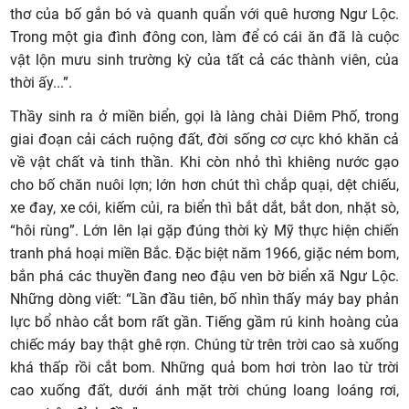
thơ của bố gắn bó và quanh quẩn với quê hương Ngư Lộc.
Trong một gia đình đông con, làm để có cái ăn đã là cuộc
vật lộn mưu sinh trường kỳ của tất cả các thành viên, của
thời ấy...”.
Thầy sinh ra ở miền biển, gọi là làng chài Diêm Phố, trong
giai đoạn cải cách ruộng đất, đời sống cơ cực khó khăn cả
về vật chất và tinh thần. Khi còn nhỏ thì khiêng nước gạo
cho bố chăn nuôi lợn; lớn hơn chút thì chắp quại, dệt chiếu,
xe đay, xe cói, kiếm củi, ra biển thì bắt dắt, bắt don, nhặt sò,
“hôi rùng”. Lớn lên lại gặp đúng thời kỳ Mỹ thực hiện chiến
tranh phá hoại miền Bắc. Đặc biệt năm 1966, giặc ném bom,
bắn phá các thuyền đang neo đậu ven bờ biển xã Ngư Lộc.
Những dòng viết: “Lần đầu tiên, bố nhìn thấy máy bay phản
lực bổ nhào cắt bom rất gần. Tiếng gầm rú kinh hoàng của
chiếc máy bay thật ghê rợn. Chúng từ trên trời cao sà xuống
khá thấp rồi cắt bom. Những quả bom hơi tròn lao từ trời
cao xuống đất, dưới ánh mặt trời chúng loang loáng rơi,