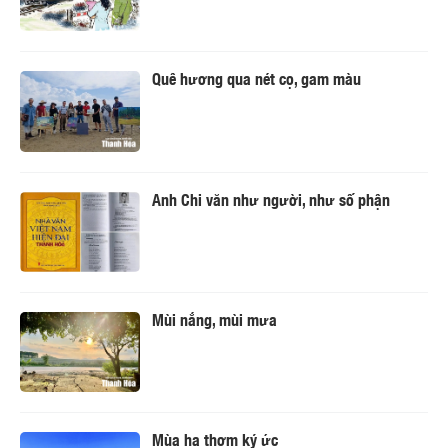
Quê hương qua nét cọ, gam màu
Anh Chi văn như người, như số phận
Mùi nắng, mùi mưa
Mùa hạ thơm ký ức