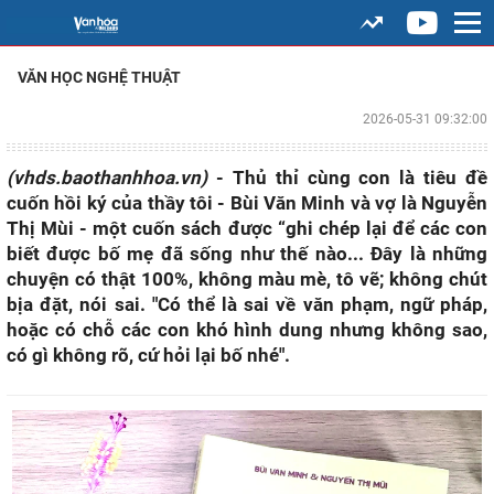
VĂN HỌC NGHỆ THUẬT
2026-05-31 09:32:00
(vhds.baothanhhoa.vn)
- Thủ thỉ cùng con là tiêu đề
cuốn hồi ký của thầy tôi - Bùi Văn Minh và vợ là Nguyễn
Thị Mùi - một cuốn sách được “ghi chép lại để các con
biết được bố mẹ đã sống như thế nào... Đây là những
chuyện có thật 100%, không màu mè, tô vẽ; không chút
bịa đặt, nói sai. "Có thể là sai về văn phạm, ngữ pháp,
hoặc có chỗ các con khó hình dung nhưng không sao,
có gì không rõ, cứ hỏi lại bố nhé".