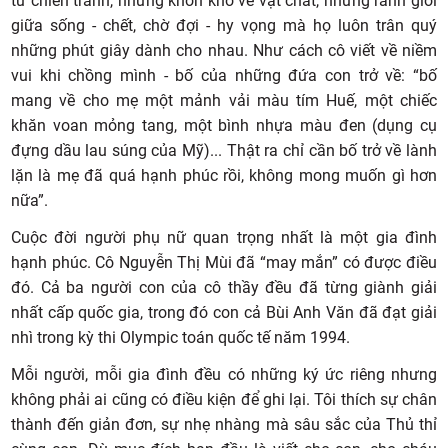
từ chiến tranh, những khốn khó về vật chất, những ranh giới
giữa sống - chết, chờ đợi - hy vọng mà họ luôn trân quý
những phút giây dành cho nhau. Như cách cô viết về niềm
vui khi chồng mình - bố của những đứa con trở về: “bố
mang về cho mẹ một mảnh vải màu tím Huế, một chiếc
khăn voan mỏng tang, một bình nhựa màu đen (dụng cụ
đựng dầu lau súng của Mỹ)... Thật ra chỉ cần bố trở về lành
lặn là mẹ đã quá hạnh phúc rồi, không mong muốn gì hơn
nữa”.
Cuộc đời người phụ nữ quan trọng nhất là một gia đình
hạnh phúc. Cô Nguyễn Thị Mùi đã “may mắn” có được điều
đó. Cả ba người con của cô thầy đều đã từng giành giải
nhất cấp quốc gia, trong đó con cả Bùi Anh Văn đã đạt giải
nhì trong kỳ thi Olympic toán quốc tế năm 1994.
Mỗi người, mỗi gia đình đều có những ký ức riêng nhưng
không phải ai cũng có điều kiện để ghi lại. Tôi thích sự chân
thành đến giản đơn, sự nhẹ nhàng mà sâu sắc của Thủ thỉ