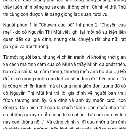
thầy luôn nhìn bằng sự sẻ chia, thông cảm. Chính vì thế, Thủ
thỉ cùng con được viết bằng giọng lạc quan, tươi vui.
Ngoài phần 1 là “Chuyện của bố” thì phần 2 “Chuyện của
mẹ” - do cô Nguyễn Thị Mùi viết, ghi lại một số sự kiện liên
quan đến đại gia đình, những câu chuyện rất phụ nữ, rất
gần gũi và đời thường.
Từ một người bạn, nhưng vì chiến tranh, vì khoảng thời gian
xa cách mà tình cảm của cô Mùi và thầy Minh đã phát triển,
ban đầu chỉ là sự cảm thông, thương mến anh bộ đội Cụ Hồ
để rồi có mong muốn gắn kết và sống trọn đời bên nhau. Có
lẽ cùng vì chiến tranh, mà ai cũng nghĩ giản đơn, trong đó có
cô Nguyễn Thị Mùi khi trả lời gia đình về người bạn trai:
“Con thương anh ấy. Gia đình và anh ấy muốn cưới, con
đồng ý. Con hiểu thế nào là chiến tranh. Con chấp nhận tất
cả những gì xảy ra. Âu cùng là số phận. Từ chối anh ấy lúc
này con không nỡ...”. Và cũng chính vì đi qua những ám ảnh