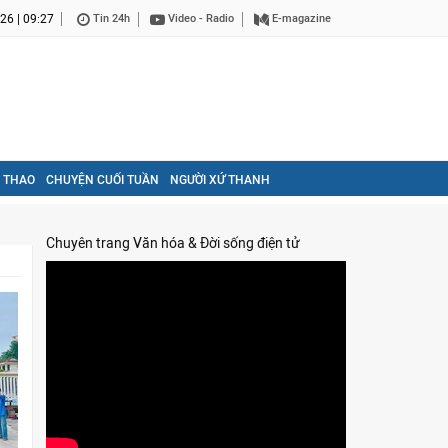
26 | 09:27
Tin 24h
Video - Radio
E-magazine
 THAO
CHUYỆN CUỐI TUẦN
NGƯỜI XỨ THANH
Chuyên trang Văn hóa & Đời sống điện tử