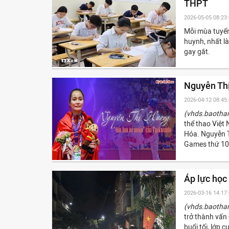
THPT
2026-05-05 08:23
Mỗi mùa tuyển
huynh, nhất là
gay gắt.
Nguyễn Th
2026-04-12 08:45
(vhds.baotha
thể thao Việt
Hóa. Nguyễn T
Games thứ 10.
Áp lực học
2026-03-16 14:17
(vhds.baotha
trở thành vấn
buổi tối, lớp 