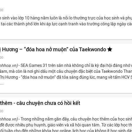
:00
 sinh vào lớp 10 hàng năm luôn là nỗi lo thường trực của học sinh và ph
 tại các thành phố lớn khi áp lực cạnh tranh vào trường công lập ngày c
ị Hương – “đóa hoa nở muộn” của Taekwondo
:00
nhhoa.vn)
- SEA Games 31 trên sân nhà không chỉ là kỳ đại hội đáng nhớ
 Nam, mà còn là nơi ghi dấu một câu chuyện đặc biệt của Taekwondo Tha
hị Hương - “đóa hoa nở muộn” đã tỏa sáng đúng lúc, mang về tấm HCV 
..
 thêm - câu chuyện chưa có hồi kết
:00
nhhoa.vn)
- Trong những năm gần đây, câu chuyện học thêm của học sin
 đề được nhiều phụ huynh, giáo viên và xã hội quan tâm. Từ các lớp học 
cuối tuần cho đến những khóa học online, lịch học của không ít học sinh dà