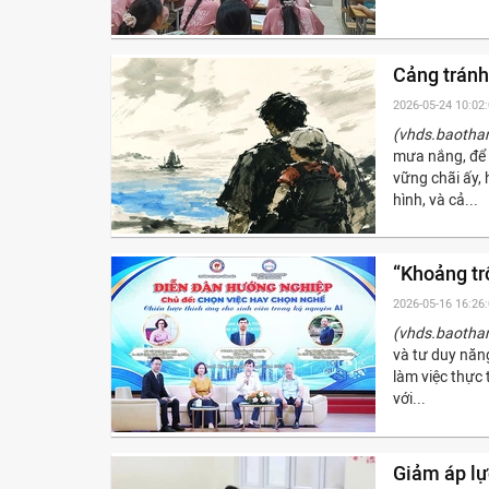
Cảng tránh
2026-05-24 10:02
(vhds.baotha
mưa nắng, để 
vững chãi ấy,
hình, và cả...
“Khoảng tr
2026-05-16 16:26
(vhds.baotha
và tư duy năn
làm việc thực 
với...
Giảm áp lự