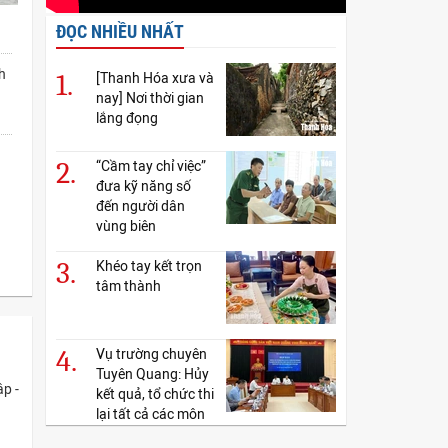
ĐỌC NHIỀU NHẤT
h
1.
[Thanh Hóa xưa và
nay] Nơi thời gian
lắng đọng
2.
“Cầm tay chỉ việc”
đưa kỹ năng số
đến người dân
vùng biên
3.
Khéo tay kết trọn
tâm thành
4.
Vụ trường chuyên
Tuyên Quang: Hủy
ập -
kết quả, tổ chức thi
lại tất cả các môn