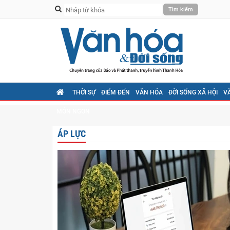
THỜI SỰ
ĐIỂM ĐẾN
VĂN HÓA
ĐỜI SỐNG XÃ HỘI
V
MÓN NGON
ÁP LỰC