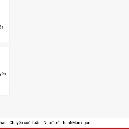
,
ật
uyền
thao
Chuyện cuối tuần
Người xứ Thanh
Món ngon