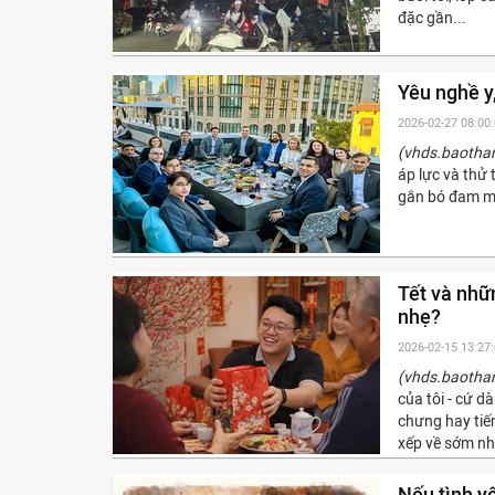
đặc gần...
Yêu nghề y,
2026-02-27 08:00
(vhds.baotha
áp lực và thử 
gắn bó đam mê
Tết và nhữ
nhẹ?
2026-02-15 13:27
(vhds.baotha
của tôi - cứ d
chưng hay tiế
xếp về sớm nh
Nếu tình y