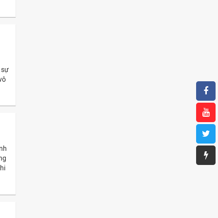
a
 sự
vô
anh
ờng
hi