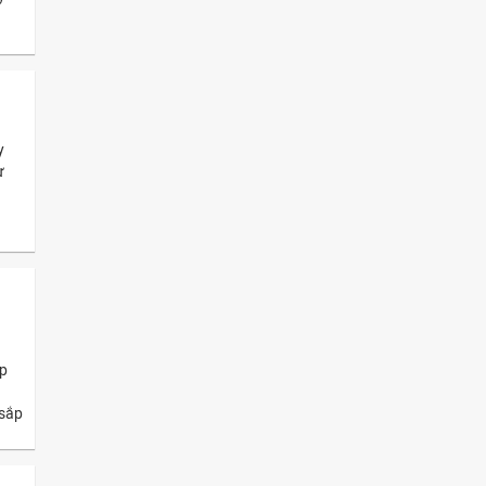
y
ự
ệp
 sắp