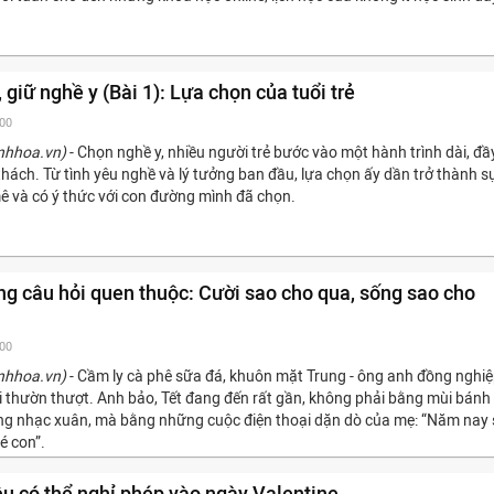
 giữ nghề y (Bài 1): Lựa chọn của tuổi trẻ
:00
nhhoa.vn)
- Chọn nghề y, nhiều người trẻ bước vào một hành trình dài, đầ
thách. Từ tình yêu nghề và lý tưởng ban đầu, lựa chọn ấy dần trở thành s
 và có ý thức với con đường mình đã chọn.
ng câu hỏi quen thuộc: Cười sao cho qua, sống sao cho
:00
nhhoa.vn)
- Cầm ly cà phê sữa đá, khuôn mặt Trung - ông anh đồng nghi
ài thườn thượt. Anh bảo, Tết đang đến rất gần, không phải bằng mùi bánh
ng nhạc xuân, mà bằng những cuộc điện thoại dặn dò của mẹ: “Năm nay
é con”.
êu có thể nghỉ phép vào ngày Valentine