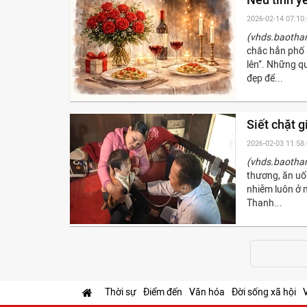
2026-02-14 07:10
(vhds.baotha
chắc hẳn phố s
lên”. Những q
đẹp để...
Siết chặt 
2026-02-03 11:58
(vhds.baotha
thương, ăn uốn
nhiễm luôn ở m
Thanh...
Thời sự
Điểm đến
Văn hóa
Đời sống xã hội