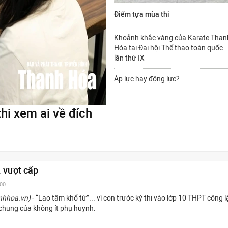
Điểm tựa mùa thi
Khoảnh khắc vàng của Karate Than
Hóa tại Đại hội Thể thao toàn quốc
lần thứ IX
Áp lực hay động lực?
hi xem ai về đích
. vượt cấp
:00
nhhoa.vn)
- “Lao tâm khổ tứ”... vì con trước kỳ thi vào lớp 10 THPT công l
 chung của không ít phụ huynh.