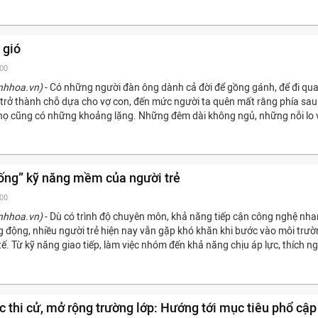
 gió
:00
nhhoa.vn)
- Có những người đàn ông dành cả đời để gồng gánh, để đi qu
trở thành chỗ dựa cho vợ con, đến mức người ta quên mất rằng phía sau
 họ cũng có những khoảng lặng. Những đêm dài không ngủ, những nỗi lo 
ống” kỹ năng mềm của người trẻ
:00
nhhoa.vn)
- Dù có trình độ chuyên môn, khả năng tiếp cận công nghệ nh
g động, nhiều người trẻ hiện nay vẫn gặp khó khăn khi bước vào môi trư
tế. Từ kỹ năng giao tiếp, làm việc nhóm đến khả năng chịu áp lực, thích ng
c thi cử, mở rộng trường lớp: Hướng tới mục tiêu phổ cập