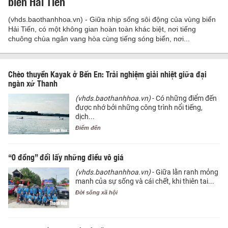
biển Hải Tiến
(vhds.baothanhhoa.vn) - Giữa nhịp sống sôi động của vùng biển
Hải Tiến, có một không gian hoàn toàn khác biệt, nơi tiếng
chuông chùa ngân vang hòa cùng tiếng sóng biển, nơi...
Chèo thuyền Kayak ở Bến En: Trải nghiệm giải nhiệt giữa đại
ngàn xứ Thanh
(vhds.baothanhhoa.vn)
- Có những điểm đến
được nhớ bởi những công trình nổi tiếng,
dịch...
Điểm đến
“0 đồng” đổi lấy những điều vô giá
(vhds.baothanhhoa.vn)
- Giữa lằn ranh mỏng
manh của sự sống và cái chết, khi thiên tai...
Đời sống xã hội