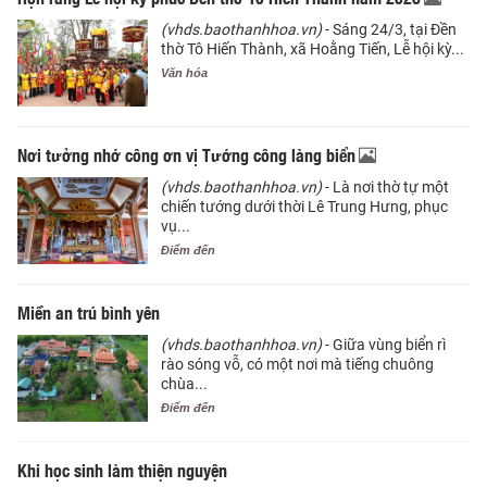
(vhds.baothanhhoa.vn)
- Sáng 24/3, tại Đền
thờ Tô Hiến Thành, xã Hoằng Tiến, Lễ hội kỳ...
Văn hóa
Nơi tưởng nhớ công ơn vị Tướng công làng biển
(vhds.baothanhhoa.vn)
- Là nơi thờ tự một
chiến tướng dưới thời Lê Trung Hưng, phục
vụ...
Điểm đến
Miền an trú bình yên
(vhds.baothanhhoa.vn)
- Giữa vùng biển rì
rào sóng vỗ, có một nơi mà tiếng chuông
chùa...
Điểm đến
Khi học sinh làm thiện nguyện