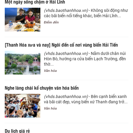
Một ngày sống chậm ở Hải Lĩnh
(vhds.baothanhhoa.vn)
- Không sôi động như
các bãi biển nổi tiếng khác, biển Hải Lĩnh...
Điểm đến
[Thanh Hóa xưa và nay] Ngôi đền cổ nơi vùng biển Hải Tiến
(vhds.baothanhhoa.vn)
- Nằm dưới chân núi
Hòn Bò, hướng ra cửa biển Lạch Trường, đền
thờ...
Văn hóa
Nghe làng chài kể chuyện văn hóa biển
(vhds.baothanhhoa.vn)
- Bên cạnh biển xanh
và bãi cát đẹp, vùng biển xứ Thanh đang trở...
Văn hóa
Du lịch giá rẻ