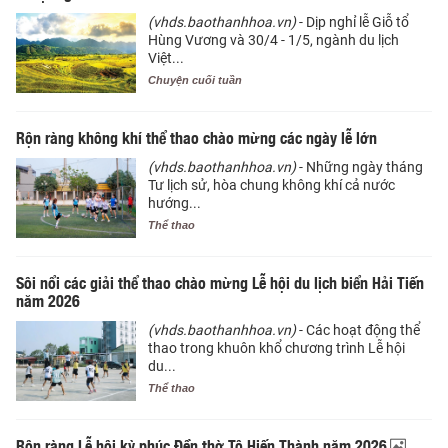
(vhds.baothanhhoa.vn)
- Dịp nghỉ lễ Giỗ tổ
Hùng Vương và 30/4 - 1/5, ngành du lịch
Việt...
Chuyện cuối tuần
Rộn ràng không khí thể thao chào mừng các ngày lễ lớn
(vhds.baothanhhoa.vn)
- Những ngày tháng
Tư lịch sử, hòa chung không khí cả nước
hướng...
Thể thao
Sôi nổi các giải thể thao chào mừng Lễ hội du lịch biển Hải Tiến
năm 2026
(vhds.baothanhhoa.vn)
- Các hoạt động thể
thao trong khuôn khổ chương trình Lễ hội
du...
Thể thao
Rộn ràng Lễ hội kỳ phúc Đền thờ Tô Hiến Thành năm 2026