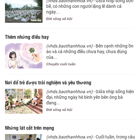
(vhds.baothanhhoa.vn)
- Giữa nhịp sống bộn
bề, có những con người lặng lẽ dành cả
ngày...
Đời sống xã hội
Thêm những điều hay
(vhds.baothanhhoa.vn)
- Bên cạnh những ồn
ào và cả những điều chưa hay, chưa đúng
của...
Chuyện cuối tuần
Nơi để trẻ được trải nghiệm và yêu thương
(vhds.baothanhhoa.vn)
- Giữa nhịp sống hiện
đại, những ngày hè bình yên bên ông bà
đang...
Đời sống xã hội
Những lát cắt trên mạng
(vhds.baothanhhoa.vn)
- Cuối tuần, trong câu