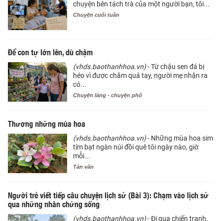
chuyện bên tách trà của một người bạn, tôi...
Chuyện cuối tuần
Để con tự lớn lên, dù chậm
(vhds.baothanhhoa.vn)
- Từ chậu sen đá bị
héo vì được chăm quá tay, người mẹ nhận ra
có...
Chuyện làng - chuyện phố
Thương những mùa hoa
(vhds.baothanhhoa.vn)
- Những mùa hoa sim
tím bạt ngàn núi đồi quê tôi ngày nào, giờ
mỗi...
Tản văn
Người trẻ viết tiếp câu chuyện lịch sử (Bài 3): Chạm vào lịch sử
qua những nhân chứng sống
(vhds.baothanhhoa.vn)
- Đi qua chiến tranh,