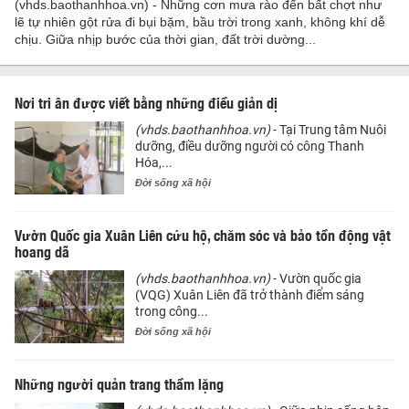
(vhds.baothanhhoa.vn) - Những cơn mưa rào đến bất chợt như
lẽ tự nhiên gột rửa đi bụi bặm, bầu trời trong xanh, không khí dễ
chịu. Giữa nhịp bước của thời gian, đất trời dường...
Nơi tri ân được viết bằng những điều giản dị
(vhds.baothanhhoa.vn)
- Tại Trung tâm Nuôi
dưỡng, điều dưỡng người có công Thanh
Hóa,...
Đời sống xã hội
Vườn Quốc gia Xuân Liên cứu hộ, chăm sóc và bảo tồn động vật
hoang dã
(vhds.baothanhhoa.vn)
- Vườn quốc gia
(VQG) Xuân Liên đã trở thành điểm sáng
trong công...
Đời sống xã hội
Những người quản trang thầm lặng