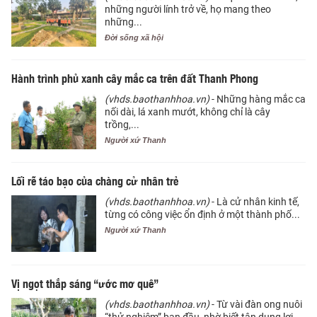
những người lính trở về, họ mang theo
những...
Đời sống xã hội
Hành trình phủ xanh cây mắc ca trên đất Thanh Phong
(vhds.baothanhhoa.vn)
- Những hàng mắc ca
nối dài, lá xanh mướt, không chỉ là cây
trồng,...
Người xứ Thanh
Lối rẽ táo bạo của chàng cử nhân trẻ
(vhds.baothanhhoa.vn)
- Là cử nhân kinh tế,
từng có công việc ổn định ở một thành phố...
Người xứ Thanh
Vị ngọt thắp sáng “ước mơ quê”
(vhds.baothanhhoa.vn)
- Từ vài đàn ong nuôi
“thử nghiệm” ban đầu, nhờ biết tận dụng lợi...