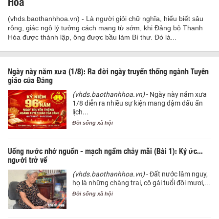
Hóa
(vhds.baothanhhoa.vn) - Là người giỏi chữ nghĩa, hiểu biết sâu
rộng, giác ngộ lý tưởng cách mạng từ sớm, khi Đảng bộ Thanh
Hóa được thành lập, ông được bầu làm Bí thư. Đó là...
Ngày này năm xưa (1/8): Ra đời ngày truyền thống ngành Tuyên
giáo của Đảng
(vhds.baothanhhoa.vn)
- Ngày này năm xưa
1/8 diễn ra nhiều sự kiện mang đậm dấu ấn
lịch...
Đời sống xã hội
Uống nước nhớ nguồn - mạch ngầm chảy mãi (Bài 1): Ký ức...
người trở về
(vhds.baothanhhoa.vn)
- Đất nước lâm nguy,
họ là những chàng trai, cô gái tuổi đôi mươi,...
Đời sống xã hội