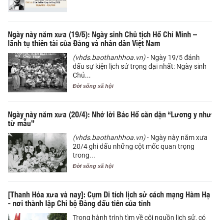
Ngày này năm xưa (19/5): Ngày sinh Chủ tịch Hồ Chí Minh –
lãnh tụ thiên tài của Đảng và nhân dân Việt Nam
(vhds.baothanhhoa.vn)
- Ngày 19/5 đánh
dấu sự kiện lịch sử trọng đại nhất: Ngày sinh
Chủ...
Đời sống xã hội
Ngày này năm xưa (20/4): Nhớ lời Bác Hồ căn dặn “Lương y như
từ mẫu”
(vhds.baothanhhoa.vn)
- Ngày này năm xưa
20/4 ghi dấu những cột mốc quan trọng
trong...
Đời sống xã hội
[Thanh Hóa xưa và nay]: Cụm Di tích lịch sử cách mạng Hàm Hạ
- nơi thành lập Chi bộ Đảng đầu tiên của tỉnh
Trong hành trình tìm về cội nguồn lịch sử, có