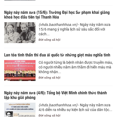
Ngày này năm xưa (15/6): Trường Đại học Sư phạm khai giảng
khoá học đầu tiên tại Thanh Hóa
(vhds.baothanhhoa.vn)
- Ngày này năm xưa
15/6 mang ý nghĩa lịch sử sâu sắc đối với
cách...
Đời sống xã hội
Lan tỏa tinh thần thi đua ái quốc từ những giọt máu nghĩa tình
Có người từng là bệnh nhân được truyền máu,
có người nhiều năm âm thầm đi hiến máu mà
không nhận...
Đời sống xã hội
Ngày này năm xưa (4/6): Tổng bộ Việt Minh chính thức thành
lập khu giải phóng
(vhds.baothanhhoa.vn)
- Ngày này năm xưa
4/6 diễn ra nhiều sự kiện lịch sử của dân tộc...
Đời sống xã hội