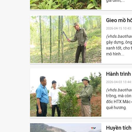
gia đình,...
Gieo mồ hôi
2026-04-15 10:43
(vhds.baotha
gây dựng, ông
xanh tốt, cho
mô hình...
Hành trình
2026-04-03 13:44
(vhds.baotha
trồng, mà còn
đốc HTX Mắc c
quê hương.
Huyền tích