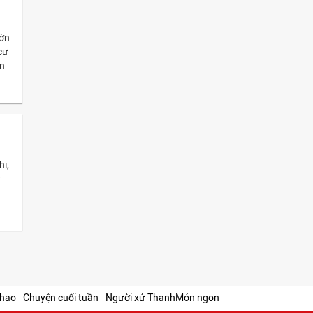
ườn
cư
ộn
hi,
y
thao
Chuyện cuối tuần
Người xứ Thanh
Món ngon