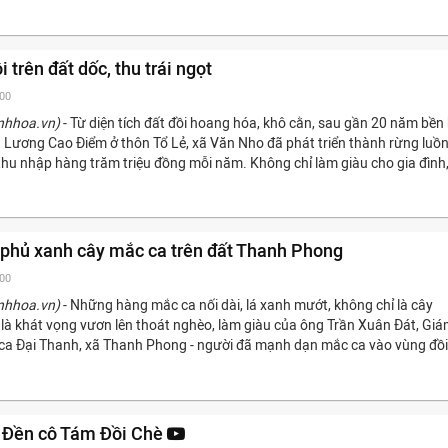
 trên đất dốc, thu trái ngọt
:00
nhhoa.vn)
- Từ diện tích đất đồi hoang hóa, khô cằn, sau gần 20 năm bền 
 Lương Cao Điểm ở thôn Tổ Lẻ, xã Văn Nho đã phát triển thành rừng luồ
 thu nhập hàng trăm triệu đồng mỗi năm. Không chỉ làm giàu cho gia đình
 phủ xanh cây mắc ca trên đất Thanh Phong
:00
nhhoa.vn)
- Những hàng mắc ca nối dài, lá xanh mướt, không chỉ là cây
 là khát vọng vươn lên thoát nghèo, làm giàu của ông Trần Xuân Đát, Gi
a Đại Thanh, xã Thanh Phong - người đã mạnh dạn mắc ca vào vùng đồi
 Đền cô Tám Đồi Chè