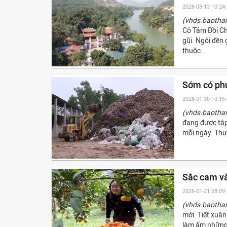
2026-03-13 10:24
(vhds.baotha
Cô Tám Đồi Ch
gũi. Ngôi đền 
thuộc...
Sớm có phư
2026-01-30 10:15
(vhds.baotha
đang được tập 
mỗi ngày. Thực
Sắc cam v
2026-01-21 08:09
(vhds.baotha
mới. Tiết xuâ
làm ấm những 