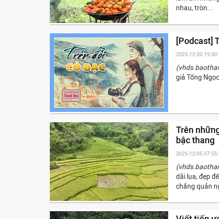
nhau, tròn...
[Podcast] 
2025-12-20 19:00
(vhds.baotha
giả Tống Ngọc
Trên những
bậc thang
2025-12-05 07:55
(vhds.baotha
dải lụa, đẹp đ
chẳng quản ng
Viết tiếp 