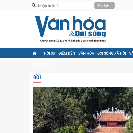
THỜI SỰ
ĐIỂM ĐẾN
VĂN HÓA
ĐỜI SỐNG XÃ HỘI
V
MÓN NGON
ĐỒI