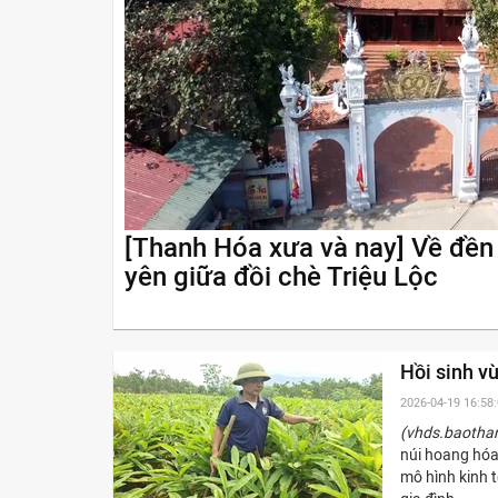
[Thanh Hóa xưa và nay] Về đền
yên giữa đồi chè Triệu Lộc
Hồi sinh v
2026-04-19 16:58
(vhds.baotha
núi hoang hóa
mô hình kinh t