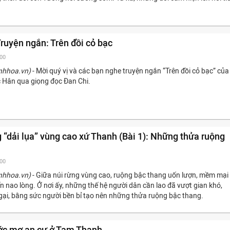
Truyện ngắn: Trên đồi cỏ bạc
:00
nhhoa.vn)
- Mời quý vị và các bạn nghe truyện ngắn “Trên đồi cỏ bạc” của
 Hân qua giọng đọc Đan Chi.
 “dải lụa” vùng cao xứ Thanh (Bài 1): Những thửa ruộng
:00
nhhoa.vn)
- Giữa núi rừng vùng cao, ruộng bậc thang uốn lượn, mềm mại
ến nao lòng. Ở nơi ấy, những thế hệ người dân cần lao đã vượt gian khó,
ại, bằng sức người bền bỉ tạo nên những thửa ruộng bậc thang.
ước mơ an cư ở Tam Thanh