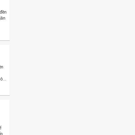
 đền
gần
ện
ô...
ể
ếp