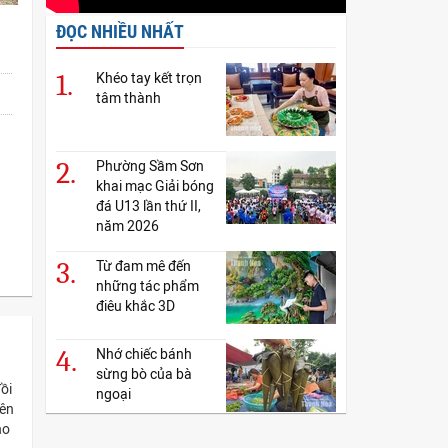
ĐỌC NHIỀU NHẤT
1.
Khéo tay kết trọn
tâm thành
2.
Phường Sầm Sơn
khai mạc Giải bóng
đá U13 lần thứ II,
năm 2026
3.
Từ đam mê đến
những tác phẩm
điêu khắc 3D
4.
Nhớ chiếc bánh
sừng bò của bà
ồi
ngoại
nên
ho