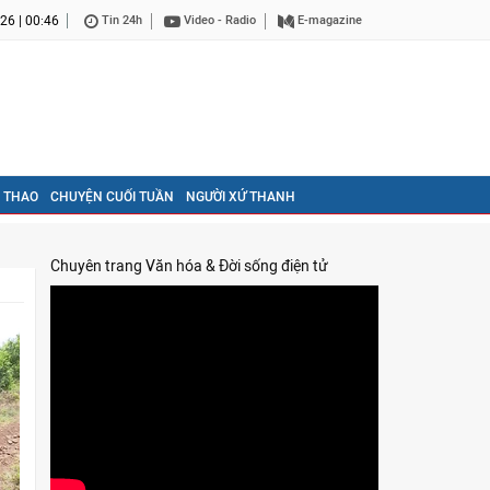
26 | 00:46
Tin 24h
Video - Radio
E-magazine
 THAO
CHUYỆN CUỐI TUẦN
NGƯỜI XỨ THANH
Chuyên trang Văn hóa & Đời sống điện tử