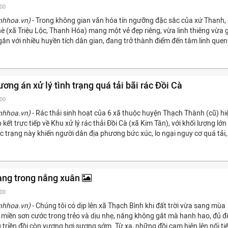
:00
nhhoa.vn)
- Trong không gian văn hóa tín ngưỡng đặc sắc của xứ Thanh,
è (xã Triệu Lộc, Thanh Hóa) mang một vẻ đẹp riêng, vừa linh thiêng vừa 
gắn với nhiều huyền tích dân gian, đang trở thành điểm đến tâm linh quen
ơng án xử lý tình trạng quá tải bãi rác Đồi Cà
:00
nhhoa.vn)
- Rác thải sinh hoạt của 6 xã thuộc huyện Thạch Thành (cũ) hi
kết trực tiếp về Khu xử lý rác thải Đồi Cà (xã Kim Tân), với khối lượng lớn
 trạng này khiến người dân địa phương bức xúc, lo ngại nguy cơ quá tải, 
àng trong nắng xuân
:00
nhhoa.vn)
- Chúng tôi có dịp lên xã Thạch Bình khi đất trời vừa sang mùa
n miền sơn cước trong trẻo và dịu nhẹ, nắng không gắt mà hanh hao, đủ đ
triền đồi còn vương hơi sương sớm. Từ xa, những đồi cam hiện lên nối ti