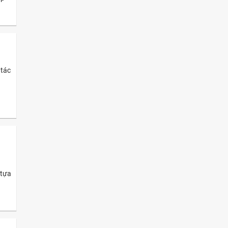
 tác
 tựa