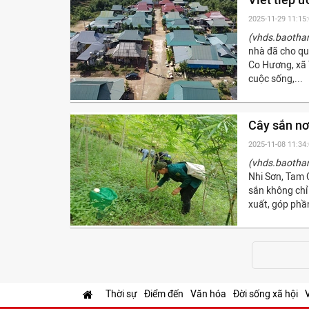
2025-11-29 11:15
(vhds.baotha
nhà đã cho qu
Co Hương, xã 
cuộc sống,...
Cây sắn nơ
2025-11-08 11:34
(vhds.baotha
Nhi Sơn, Tam 
sắn không chỉ
xuất, góp phần
Thời sự
Điểm đến
Văn hóa
Đời sống xã hội