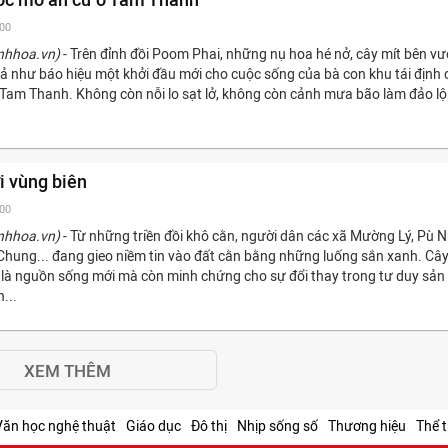
:00
nhhoa.vn)
- Trên đỉnh đồi Poom Phai, những nụ hoa hé nở, cây mít bên v
ả như báo hiệu một khởi đầu mới cho cuộc sống của bà con khu tái định 
Tam Thanh. Không còn nỗi lo sạt lở, không còn cảnh mưa bão làm đảo l
i vùng biên
:00
nhhoa.vn)
- Từ những triền đồi khô cằn, người dân các xã Mường Lý, Pù N
Chung... đang gieo niềm tin vào đất cằn bằng những luống sắn xanh. Câ
 là nguồn sống mới mà còn minh chứng cho sự đổi thay trong tư duy sản
...
XEM THÊM
Văn học nghệ thuật
Giáo dục
Đô thị
Nhịp sống số
Thương hiệu
Thể 