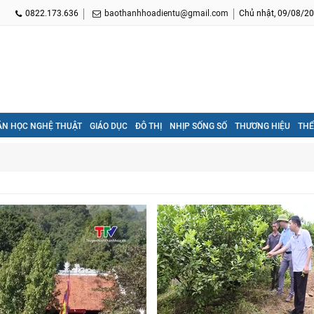
0822.173.636
baothanhhoadientu@gmail.com
Chủ nhật, 09/08/20
ĂN HỌC NGHỆ THUẬT
GIÁO DỤC
ĐÔ THỊ
NHỊP SỐNG SỐ
THƯƠNG HIỆU
THỂ