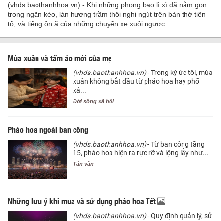
(vhds.baothanhhoa.vn) - Khi những phong bao lì xì đã nằm gọn
trong ngăn kéo, làn hương trầm thôi nghi ngút trên bàn thờ tiên
tổ, và tiếng ồn ã của những chuyến xe xuôi ngược...
Mùa xuân và tấm áo mới của mẹ
(vhds.baothanhhoa.vn)
- Trong ký ức tôi, mùa
xuân không bắt đầu từ pháo hoa hay phố
xá...
Đời sống xã hội
Pháo hoa ngoài ban công
(vhds.baothanhhoa.vn)
- Từ ban công tầng
15, pháo hoa hiện ra rực rỡ và lộng lẫy như...
Tản văn
Những lưu ý khi mua và sử dụng pháo hoa Tết
(vhds.baothanhhoa.vn)
- Quy định quản lý, sử