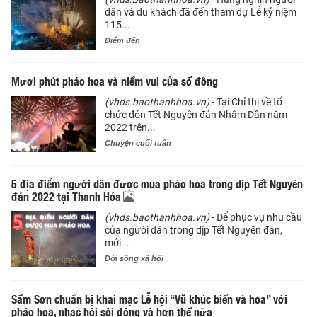
dân và du khách đã đến tham dự Lễ kỷ niệm
115...
Điểm đến
Mươi phút pháo hoa và niềm vui của số đông
(vhds.baothanhhoa.vn)
- Tại Chỉ thị về tổ
chức đón Tết Nguyên đán Nhâm Dần năm
2022 trên...
Chuyện cuối tuần
5 địa điểm người dân được mua pháo hoa trong dịp Tết Nguyên
đán 2022 tại Thanh Hóa
(vhds.baothanhhoa.vn)
- Để phục vụ nhu cầu
của người dân trong dịp Tết Nguyên đán,
mới...
Đời sống xã hội
Sầm Sơn chuẩn bị khai mạc Lễ hội “Vũ khúc biển và hoa” với
pháo hoa, nhạc hội sôi động và hơn thế nữa