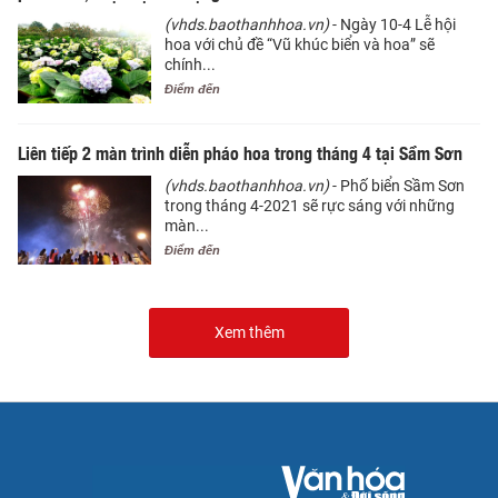
(vhds.baothanhhoa.vn)
- Ngày 10-4 Lễ hội
hoa với chủ đề “Vũ khúc biển và hoa” sẽ
chính...
Điểm đến
Liên tiếp 2 màn trình diễn pháo hoa trong tháng 4 tại Sầm Sơn
(vhds.baothanhhoa.vn)
- Phố biển Sầm Sơn
trong tháng 4-2021 sẽ rực sáng với những
màn...
Điểm đến
Xem thêm