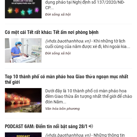
dụng pháo tại Nghị định số 137/2020/NĐ-
CP...
Đời sống xã hội
Có một cái Tết rất khác: Tết ấm nơi phòng bệnh
(vhds.baothanhhoa.vn)
- Khi những tờ lịch
cuối cùng của năm được xé đi, khi ngoài kia...
Đời sống xã hội
Top 10 thành phố có màn pháo hoa Giao thừa ngoạn mục nhất
thế giới
Dưới đây là 10 thành phố có màn pháo hoa
đêm Giao thừa ấn tượng nhất thế giới để chào
đón Năm...
Văn hóa bốn phương
PODCAST 6AM: Điểm tin nổi bật sáng 28/1
(vhds.baothanhhoa.vn)
- Những thông tin