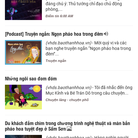
đáng chú ý: Thủ tướng chỉ đạo chủ động
phòng,...
Điểm tin 6:00 AM
[Podcast] Truyện ngắn: Ngọn pháo hoa trong đêm
(vhds.baothanhhoa.vn)
- Mời quý vị và các
bạn nghe truyện ngắn “Ngọn pháo hoa trong
đêm”...
Truyện ngắn
Những ngôi sao đom đóm
(vhds.baothanhhoa.vn)
- Tôi đã nhắc đến ông
Mục Kỉnh và Bé Trán Dô trong câu chuyện...
Chuyện làng - chuyện phố
Du khách đắm chìm trong chương trình nghệ thuật và màn bắn
pháo hoa tuyệt đẹp ở Sầm Sơn
(vhds.baothanhhoa.vn)
- Hàng nghìn người