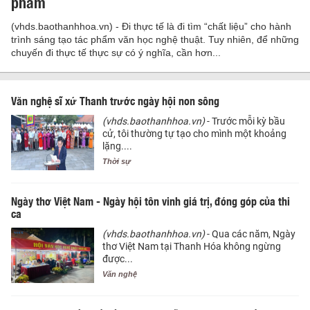
phẩm
(vhds.baothanhhoa.vn) - Đi thực tế là đi tìm “chất liệu” cho hành
trình sáng tạo tác phẩm văn học nghệ thuật. Tuy nhiên, để những
chuyến đi thực tế thực sự có ý nghĩa, cần hơn...
Văn nghệ sĩ xứ Thanh trước ngày hội non sông
(vhds.baothanhhoa.vn)
- Trước mỗi kỳ bầu
cử, tôi thường tự tạo cho mình một khoảng
lặng....
Thời sự
Ngày thơ Việt Nam - Ngày hội tôn vinh giá trị, đóng góp của thi
ca
(vhds.baothanhhoa.vn)
- Qua các năm, Ngày
thơ Việt Nam tại Thanh Hóa không ngừng
được...
Văn nghệ