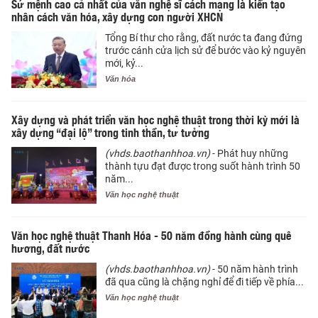
Sứ mệnh cao cả nhất của văn nghệ sĩ cách mạng là kiến tạo
nhân cách văn hóa, xây dựng con người XHCN
Tổng Bí thư cho rằng, đất nước ta đang đứng
trước cánh cửa lịch sử để bước vào kỷ nguyên
mới, kỷ...
Văn hóa
Xây dựng và phát triển văn học nghệ thuật trong thời kỳ mới là
xây dựng “đại lộ” trong tinh thần, tư tưởng
(vhds.baothanhhoa.vn)
- Phát huy những
thành tựu đạt được trong suốt hành trình 50
năm...
Văn học nghệ thuật
Văn học nghệ thuật Thanh Hóa - 50 năm đồng hành cùng quê
hương, đất nước
(vhds.baothanhhoa.vn)
- 50 năm hành trình
đã qua cũng là chặng nghỉ để đi tiếp về phía...
Văn học nghệ thuật