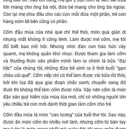
lớn mang cho ông bà nội, đứa bé mang cho ông bà ngoại.
Còn lại mẹ chia đều cho các con mỗi đứa một phần, trẻ con
hàng xóm kề bên cũng có phần.
Cốm đầu mùa của nhà quê chỉ thế thôi, món quà giản dị
nhưng mất không ít công lênh. Làm được mẻ cốm, mẹ tôi
đổ biết bao mồ hôi. Nhưng nhìn đàn con háo hức vây
quanh, mẹ không quản khó nhọc. Được tham gia làm cốm
và thưởng thức sản phẩm mình làm ra chính là bữa “đại
tiệc” của chúng tôi, những đứa trẻ sinh ra ở thời buổi “gạo
châu củi quế”. Cốm nếp chỉ có thể làm được vài bữa rồi thôi,
bởi khi lúa đã qua giai đoạn chắc xanh, chuyển sang đỏ
đuôi thì không thể làm cốm được nữa. Vậy nên cốm là món
đặc sản quý hiếm của mùa lúa mới, chỉ có những người lớn
yêu chiều trẻ con mới dành thời gian làm cốm cho trẻ.
Cốm đầu mùa là món “cao lương” của tuổi thơ tôi. Sau này,
được ăn món cốm do nhiều nơi làm, nhưng cốm từ bàn tay