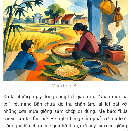
Minh họa: BH
Đó là những ngày dùng dằng tiết giao mùa “xuân qua, hạ
tới”, rét nàng Bân chưa kịp thu chăn ấm, lại tất bật với
những cơn mưa giông sấm chớp đì đùng. Mẹ bảo: “Lúa
chiêm lấp ló đầu bờ/ Hễ nghe tiếng sấm phất cờ mà lên”.
Hôm qua lúa chưa cao quá bờ thửa, mà nay sau cơn giông,