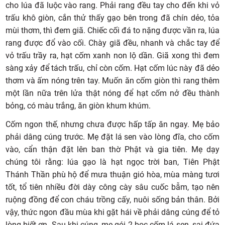
cho lúa đã luộc vào rang. Phải rang đều tay cho đến khi vỏ
trấu khô giòn, cắn thử thấy gạo bên trong đã chín dẻo, tỏa
mùi thơm, thì đem giã. Chiếc cối đá to nặng được vần ra, lúa
rang được đổ vào cối. Chày giã đều, nhanh và chắc tay để
vỏ trấu trầy ra, hạt cốm xanh non lộ dần. Giã xong thì đem
sàng xảy để tách trấu, chỉ còn cốm. Hạt cốm lúc này đã dẻo
thơm và ấm nóng trên tay. Muốn ăn cốm giòn thì rang thêm
một lần nữa trên lửa thật nóng để hạt cốm nở đều thành
bỏng, có màu trắng, ăn giòn khum khúm.
Cốm ngon thế, nhưng chưa được hấp tấp ăn ngay. Mẹ bảo
phải dâng cúng trước. Mẹ đặt lá sen vào lòng đĩa, cho cốm
vào, cẩn thận đặt lên ban thờ Phật và gia tiên. Mẹ dạy
chúng tôi rằng: lúa gạo là hạt ngọc trời ban, Tiên Phật
Thánh Thần phù hộ để mưa thuận gió hòa, mùa màng tươi
tốt, tổ tiên nhiều đời dày công cày sâu cuốc bẫm, tạo nên
ruộng đồng để con cháu trồng cấy, nuôi sống bản thân. Bởi
vậy, thức ngon đầu mùa khi gặt hái về phải dâng cúng để tỏ
lòng biết ơn. Sau khi cúng, mẹ gói 2 bọc cốm lá sen, sai đứa