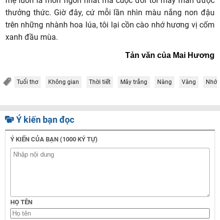
mẹ luôn là món ngon nhất mà cuộc đời tôi may mắn được
thưởng thức. Giờ đây, cứ mỗi lần nhìn màu nắng non đậu
trên những nhành hoa lúa, tôi lại cồn cào nhớ hương vị cốm
xanh đầu mùa.
Tản văn của Mai Hương
Tuổi thơ
Không gian
Thời tiết
Mây trắng
Nàng
Vàng
Nhớ
Ý kiến bạn đọc
Ý KIẾN CỦA BẠN (1000 KÝ TỰ)
HỌ TÊN