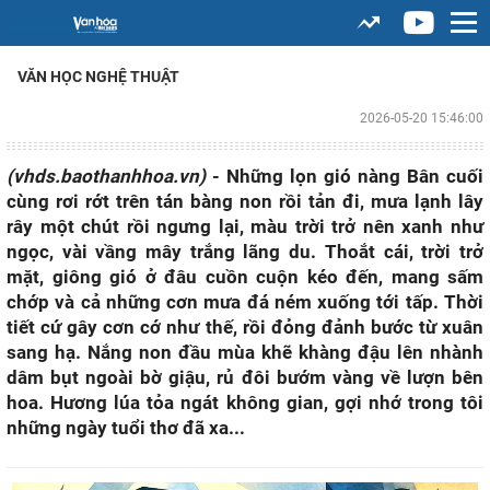
VĂN HỌC NGHỆ THUẬT
2026-05-20 15:46:00
(vhds.baothanhhoa.vn)
- Những lọn gió nàng Bân cuối
cùng rơi rớt trên tán bàng non rồi tản đi, mưa lạnh lây
rây một chút rồi ngưng lại, màu trời trở nên xanh như
ngọc, vài vầng mây trắng lãng du. Thoắt cái, trời trở
mặt, giông gió ở đâu cuồn cuộn kéo đến, mang sấm
chớp và cả những cơn mưa đá ném xuống tới tấp. Thời
tiết cứ gây cơn cớ như thế, rồi đỏng đảnh bước từ xuân
sang hạ. Nắng non đầu mùa khẽ khàng đậu lên nhành
dâm bụt ngoài bờ giậu, rủ đôi bướm vàng về lượn bên
hoa. Hương lúa tỏa ngát không gian, gợi nhớ trong tôi
những ngày tuổi thơ đã xa...