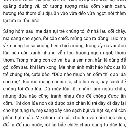
quãng đường về, cứ tưởng tượng màu cốm xanh xanh,
hương tỏa thơm dìu dịu, ăn vào vừa dẻo vừa ngọt, nỗi thèm
lại tứa ra đầu lưỡi.
Sáng hôm sau, mẹ dặn tụi trẻ chúng tôi ở nhà lau cối chày,
nia sàng cho sạch, rồi cắp chiếc mủng con ra đồng. Lúc mẹ
về, chúng tôi sà xuống bên chiếc mủng, trong ấy có vài đon
lúa nếp còn xanh nhưng vẫn tỏa hương ngòn ngọt, thơm
thơm. Trong mủng còn có vài ba lá sen non, hẳn là dùng để
gói cốm sau khi làm xong. Mẹ nhìn ánh mắt háo hức của lũ
trẻ chúng tôi, cười bảo: “Đứa nào muốn ăn cốm thì đạp lúa
cho mẹ”. Rồi mẹ mang cái nia ra, cho lúa vào, bày cách để
chúng tôi đạp lúa. Dù mày lúa rất nhám làm ngứa chân,
nhưng đứa nào cũng tranh nhau đạp để chóng được ăn
cốm. Khi đon lúa non đã được bàn chân lũ trẻ dày đi dày lại
cho hạt rụng ra, mẹ sàng xảy cho sạch bụi và hạt kẹ, chỉ còn
phần hạt chắc. Mẹ nhóm lửa củi, cho lúa vào nồi luộc chín,
đổ ra để ráo nước; rồi lại bắc chiếc chảo gang to dày lên,