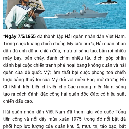
đã thành lập Hải quân nhân dân Việt Nam.
*Ngày 7/5/1955
Trong cuộc kháng chiến chống Mỹ cứu nước, Hải quân nhân
dân đã anh dũng chiến đấu, mưu trí sáng tạo, bắn rơi nhiều
máy bay, bắn cháy, đánh chìm nhiều tàu địch, góp phần
đánh bại cuộc chiến tranh phá hoại bằng không quân và hải
quân của đế quốc Mỹ; làm thất bại cuộc phong toả chiến
lược bằng thuỷ lôi của Mỹ đối với miền Bắc; mở đường Hồ
Chí Minh trên biển chi viện cho Cách mạng miền Nam; sáng
tạo ra cách đánh đặc công hải quân độc đáo; có hiệu suất
chiến đấu cao.
Hải quân nhân dân Việt Nam đã tham gia vào cuộc Tổng
tiến công và nổi dậy mùa xuân 1975, trong đó nổi bật đã
phối hợp lực lượng của quân khu 5, mưu trí, táo bạo, bất