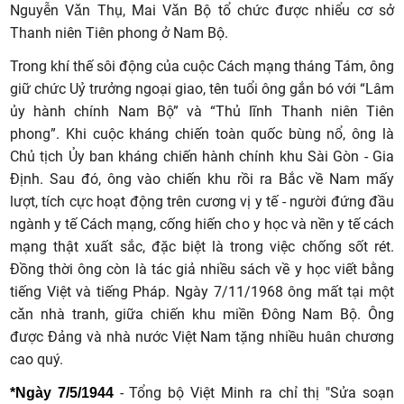
Nguyễn Vǎn Thụ, Mai Vǎn Bộ tổ chức được nhiểu cơ sở
Thanh niên Tiên phong ở Nam Bộ.
Trong khí thế sôi động của cuộc Cách mạng tháng Tám, ông
giữ chức Uỷ trưởng ngoại giao, tên tuổi ông gắn bó với “Lâm
ủy hành chính Nam Bộ” và “Thủ lĩnh Thanh niên Tiên
phong”. Khi cuộc kháng chiến toàn quốc bùng nổ, ông là
Chủ tịch Ủy ban kháng chiến hành chính khu Sài Gòn - Gia
Định. Sau đó, ông vào chiến khu rồi ra Bắc về Nam mấy
lượt, tích cực hoạt động trên cương vị y tế - người đứng đầu
ngành y tế Cách mạng, cống hiến cho y học và nền y tế cách
mạng thật xuất sắc, đặc biệt là trong việc chống sốt rét.
Đồng thời ông còn là tác giả nhiều sách về y học viết bằng
tiếng Việt và tiếng Pháp. Ngày 7/11/1968 ông mất tại một
cǎn nhà tranh, giữa chiến khu miền Đông Nam Bộ. Ông
được Đảng và nhà nước Việt Nam tặng nhiều huân chương
cao quý.
- Tổng bộ Việt Minh ra chỉ thị "Sửa soạn
*Ngày 7/5/1944