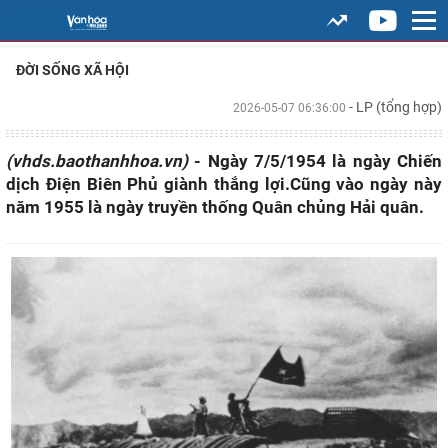
ĐỜI SỐNG XÃ HỘI
- LP (tổng hợp)
2026-05-07 06:36:00
(vhds.baothanhhoa.vn)
- Ngày 7/5/1954 là ngày Chiến
dịch Điện Biên Phủ giành thắng lợi.Cũng vào ngày này
năm 1955 là ngày truyền thống Quân chủng Hải quân.