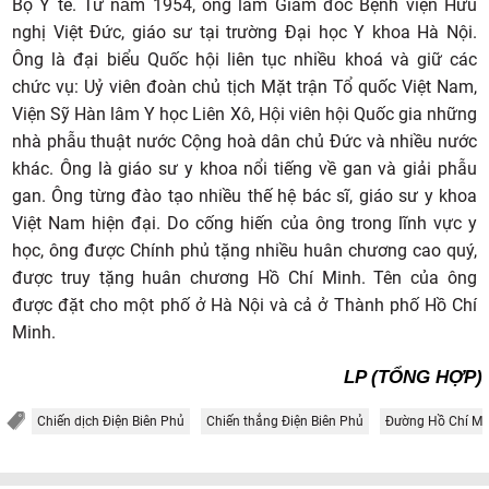
Bộ Y tế. Từ nǎm 1954, ông làm Giám đốc Bệnh viện Hữu
nghị Việt Đức, giáo sư tại trường Đại học Y khoa Hà Nội.
Ông là đại biểu Quốc hội liên tục nhiều khoá và giữ các
chức vụ: Uỷ viên đoàn chủ tịch Mặt trận Tổ quốc Việt Nam,
Viện Sỹ Hàn lâm Y học Liên Xô, Hội viên hội Quốc gia những
nhà phẫu thuật nước Cộng hoà dân chủ Đức và nhiều nước
khác. Ông là giáo sư y khoa nổi tiếng về gan và giải phẫu
gan. Ông từng đào tạo nhiều thế hệ bác sĩ, giáo sư y khoa
Việt Nam hiện đại. Do cống hiến của ông trong lĩnh vực y
học, ông được Chính phủ tặng nhiều huân chương cao quý,
được truy tặng huân chương Hồ Chí Minh. Tên của ông
được đặt cho một phố ở Hà Nội và cả ở Thành phố Hồ Chí
Minh.
LP (TỔNG HỢP)
Chiến dịch Điện Biên Phủ
Chiến thắng Điện Biên Phủ
Đường Hồ Chí Mi