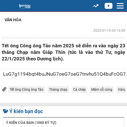
VĂN HÓA
2025-01-15 09:16:00
Tết ông Công ông Táo năm 2025 sẽ diễn ra vào ngày 23
tháng Chạp năm Giáp Thìn (tức là vào thứ Tư, ngày
22/1/2025 theo Dương lịch).
LuG7g1194bqt4buJNuG7oeG7oeG7tnvhu
Tết ông Công ông Táo
Tháng chạp
Cá chép
Mâm cỗ cúng
Vàng
Ý kiến bạn đọc
Ý KIẾN CỦA BẠN (1000 KÝ TỰ)