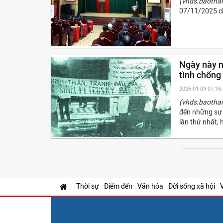
(vhds.baotha
07/11/2025 cho
Ngày này n
tình chống
2026-01-09 07:16
(vhds.baotha
đến những sự 
lần thứ nhất; 
Thời sự
Điểm đến
Văn hóa
Đời sống xã hội