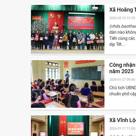
Xã Hoằng T
2026-02-10 13:35
(vhds.baotha
dân nào không
Tiến cùng các 
dịp Tết...
Công nhận 
năm 2025
2026-01-27 09:06
Chủ tịch UBND
chuẩn phổ cập
Xã Vĩnh Lộ
2026-01-17 11:00