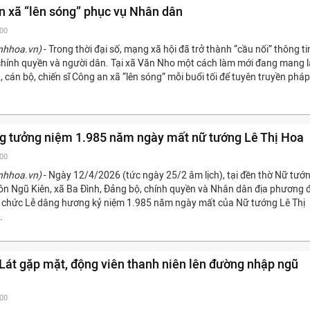
n xã “lên sóng” phục vụ Nhân dân
:00
nhhoa.vn)
- Trong thời đại số, mạng xã hội đã trở thành “cầu nối” thông ti
chính quyền và người dân. Tại xã Văn Nho một cách làm mới đang mang l
t, cán bộ, chiến sĩ Công an xã “lên sóng” mỗi buổi tối để tuyên truyền pháp
g tưởng niệm 1.985 năm ngày mất nữ tướng Lê Thị Hoa
:00
nhhoa.vn)
- Ngày 12/4/2026 (tức ngày 25/2 âm lịch), tại đền thờ Nữ tướ
hôn Ngũ Kiên, xã Ba Đình, Đảng bộ, chính quyền và Nhân dân địa phương 
ổ chức Lễ dâng hương kỷ niệm 1.985 năm ngày mất của Nữ tướng Lê Thị
.
át gặp mặt, động viên thanh niên lên đường nhập ngũ
:00