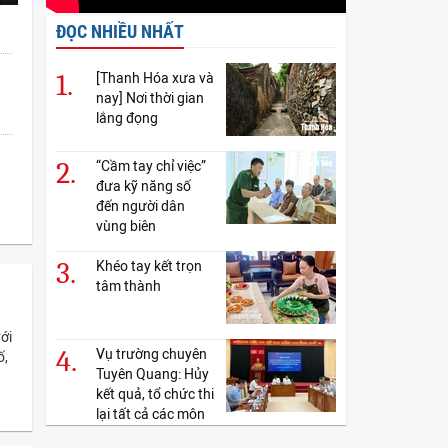
ĐỌC NHIỀU NHẤT
1.
[Thanh Hóa xưa và
nay] Nơi thời gian
lắng đọng
2.
“Cầm tay chỉ việc”
đưa kỹ năng số
đến người dân
vùng biên
3.
Khéo tay kết trọn
tâm thành
ới
4.
Vụ trường chuyên
ố,
Tuyên Quang: Hủy
kết quả, tổ chức thi
lại tất cả các môn