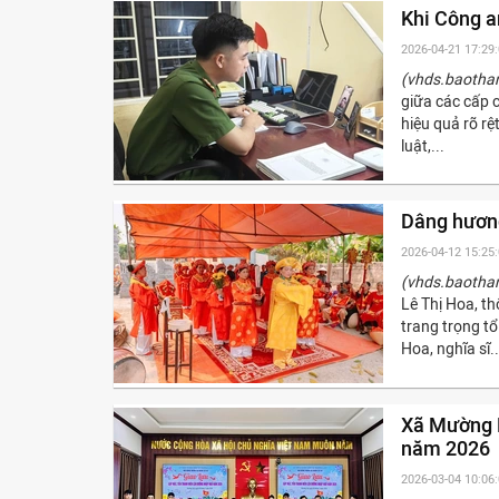
Khi Công a
2026-04-21 17:29
(vhds.baotha
giữa các cấp 
hiệu quả rõ rệ
luật,...
Dâng hươn
2026-04-12 15:25
(vhds.baotha
Lê Thị Hoa, t
trang trọng t
Hoa, nghĩa sĩ..
Xã Mường L
năm 2026
2026-03-04 10:06