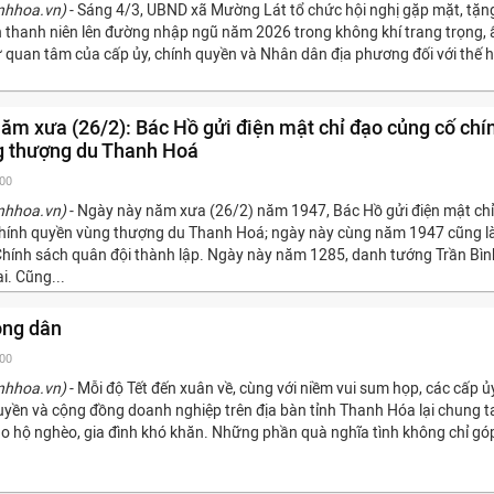
nhhoa.vn)
- Sáng 4/3, UBND xã Mường Lát tổ chức hội nghị gặp mặt, tặn
n thanh niên lên đường nhập ngũ năm 2026 trong không khí trang trọng,
sự quan tâm của cấp ủy, chính quyền và Nhân dân địa phương đối với thế 
ăm xưa (26/2): Bác Hồ gửi điện mật chỉ đạo củng cố chí
g thượng du Thanh Hoá
:00
nhhoa.vn)
- Ngày này năm xưa (26/2) năm 1947, Bác Hồ gửi điện mật chỉ
hính quyền vùng thượng du Thanh Hoá; ngày này cùng năm 1947 cũng l
ính sách quân đội thành lập. Ngày này năm 1285, danh tướng Trần Bìn
ại. Cũng...
òng dân
:00
nhhoa.vn)
- Mỗi độ Tết đến xuân về, cùng với niềm vui sum họp, các cấp ủ
uyền và cộng đồng doanh nghiệp trên địa bàn tỉnh Thanh Hóa lại chung t
ho hộ nghèo, gia đình khó khăn. Những phần quà nghĩa tình không chỉ gó