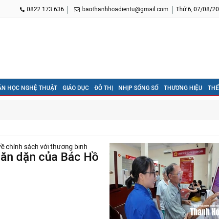
0822.173.636
baothanhhoadientu@gmail.com
Thứ 6, 07/08/20
ĂN HỌC NGHỆ THUẬT
GIÁO DỤC
ĐÔ THỊ
NHỊP SỐNG SỐ
THƯƠNG HIỆU
THỂ
căn dặn của Bác Hồ