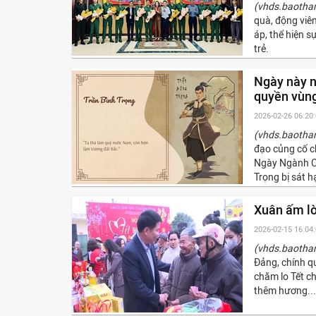
(vhds.baotha
quà, động viê
áp, thể hiện 
trẻ.
Ngày này n
quyền vùn
2026-02-26 06:20
(vhds.baotha
đạo củng cố c
Ngày Ngành Ch
Trọng bị sát h
Xuân ấm l
2026-02-15 16:04
(vhds.baotha
Đảng, chính q
chăm lo Tết c
thêm hương...