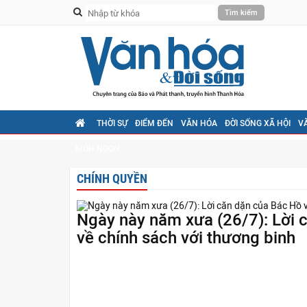
THỜI SỰ
ĐIỂM ĐẾN
VĂN HÓA
ĐỜI SỐNG XÃ HỘI
V
MÓN NGON
CHÍNH QUYỀN
Ngày này năm xưa (26/7): Lời 
về chính sách với thương binh