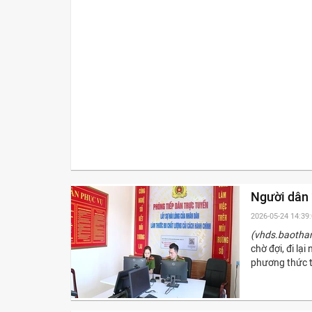
Người dân 
2026-05-24 14:39
(vhds.baotha
chờ đợi, đi lại
phương thức t