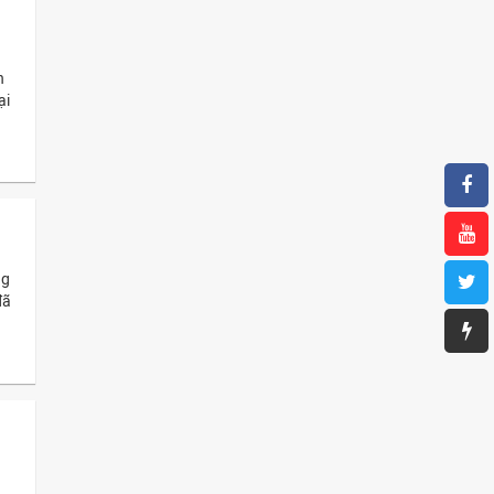
n
ại
ng
đã