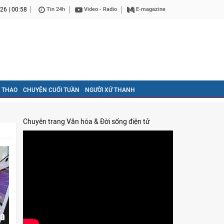
26 | 00:58
Tin 24h
Video - Radio
E-magazine
 THAO
CHUYỆN CUỐI TUẦN
NGƯỜI XỨ THANH
Chuyên trang Văn hóa & Đời sống điện tử