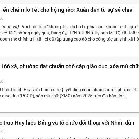
iến chăm lo Tết cho hộ nghèo: Xuân đến từ sự sẻ chia
:00
nhhoa.vn)
- Với tinh thần “không để ai bị bỏ lại phía sau, không một người
 có Tết”, những ngày qua, Đảng ủy, HĐND, UBND, Ủy ban MTTQ xã Hoằn
đoàn thể chính trị - xã hội đã tập trung cao độ cho công tác an sinh xã hộ
166 xã, phường đạt chuẩn phổ cập giáo dục, xóa mù chữ
:00
 tỉnh Thanh Hóa vừa ban hành Quyết định công nhận các xã, phường đạ
 giáo dục (PCGD), xóa mù chữ (XMC) năm 2025 trên địa bàn tỉnh.
c trao Huy hiệu Đảng và tổ chức đối thoại với Nhân dân
:00