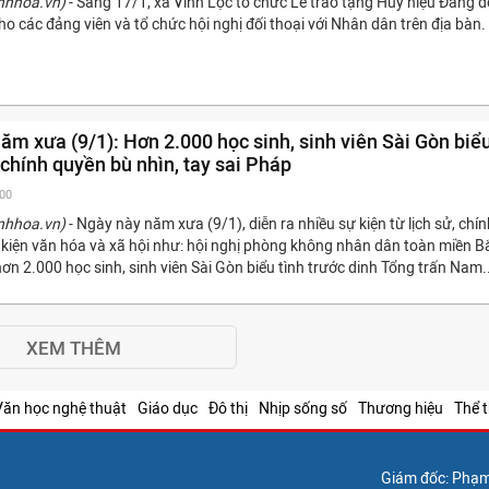
nhhoa.vn)
- Sáng 17/1, xã Vĩnh Lộc tổ chức Lễ trao tặng Huy hiệu Đảng đ
 các đảng viên và tổ chức hội nghị đối thoại với Nhân dân trên địa bàn.
ăm xưa (9/1): Hơn 2.000 học sinh, sinh viên Sài Gòn biể
 chính quyền bù nhìn, tay sai Pháp
:00
nhhoa.vn)
- Ngày này năm xưa (9/1), diễn ra nhiều sự kiện từ lịch sử, chính
kiện văn hóa và xã hội như: hội nghị phòng không nhân dân toàn miền B
hơn 2.000 học sinh, sinh viên Sài Gòn biểu tình trước dinh Tổng trấn Nam..
XEM THÊM
Văn học nghệ thuật
Giáo dục
Đô thị
Nhịp sống số
Thương hiệu
Thể 
Giám đốc: Phạ