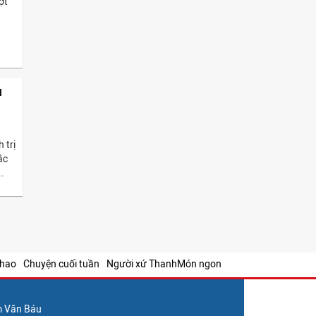
ợt
u
 trị
ắc
.
thao
Chuyện cuối tuần
Người xứ Thanh
Món ngon
m Văn Báu