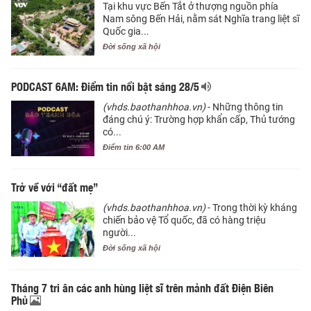
Tại khu vực Bến Tắt ở thượng nguồn phía
Nam sông Bến Hải, nằm sát Nghĩa trang liệt sĩ
Quốc gia...
Đời sống xã hội
PODCAST 6AM: Điểm tin nổi bật sáng 28/5
(vhds.baothanhhoa.vn)
- Những thông tin
đáng chú ý: Trường hợp khẩn cấp, Thủ tướng
có...
Điểm tin 6:00 AM
Trở về với “đất mẹ”
(vhds.baothanhhoa.vn)
- Trong thời kỳ kháng
chiến bảo vệ Tổ quốc, đã có hàng triệu
người...
Đời sống xã hội
Tháng 7 tri ân các anh hùng liệt sĩ trên mảnh đất Điện Biên
Phủ