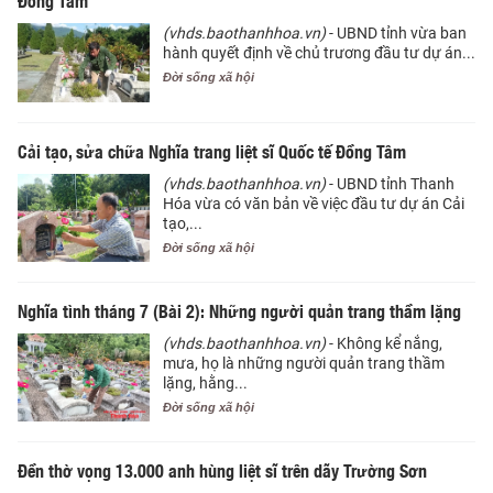
(vhds.baothanhhoa.vn)
- UBND tỉnh vừa ban
hành quyết định về chủ trương đầu tư dự án...
Đời sống xã hội
Cải tạo, sửa chữa Nghĩa trang liệt sĩ Quốc tế Đồng Tâm
(vhds.baothanhhoa.vn)
- UBND tỉnh Thanh
Hóa vừa có văn bản về việc đầu tư dự án Cải
tạo,...
Đời sống xã hội
Nghĩa tình tháng 7 (Bài 2): Những người quản trang thầm lặng
(vhds.baothanhhoa.vn)
- Không kể nắng,
mưa, họ là những người quản trang thầm
lặng, hằng...
Đời sống xã hội
Đền thờ vọng 13.000 anh hùng liệt sĩ trên dãy Trường Sơn