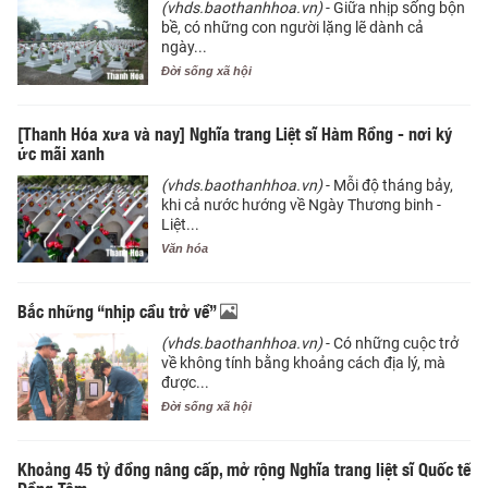
(vhds.baothanhhoa.vn)
- Giữa nhịp sống bộn
bề, có những con người lặng lẽ dành cả
ngày...
Đời sống xã hội
[Thanh Hóa xưa và nay] Nghĩa trang Liệt sĩ Hàm Rồng - nơi ký
ức mãi xanh
(vhds.baothanhhoa.vn)
- Mỗi độ tháng bảy,
khi cả nước hướng về Ngày Thương binh -
Liệt...
Văn hóa
Bắc những “nhịp cầu trở về”
(vhds.baothanhhoa.vn)
- Có những cuộc trở
về không tính bằng khoảng cách địa lý, mà
được...
Đời sống xã hội
Khoảng 45 tỷ đồng nâng cấp, mở rộng Nghĩa trang liệt sĩ Quốc tế
Đồng Tâm