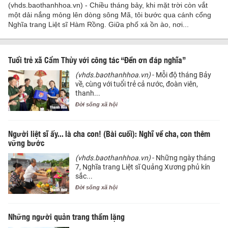
(vhds.baothanhhoa.vn) - Chiều tháng bảy, khi mặt trời còn vắt
một dải nắng mỏng lên dòng sông Mã, tôi bước qua cánh cổng
Nghĩa trang Liệt sĩ Hàm Rồng. Giữa phố xá ồn ào, nơi...
Tuổi trẻ xã Cẩm Thủy với công tác “Đền ơn đáp nghĩa”
(vhds.baothanhhoa.vn)
- Mỗi độ tháng Bảy
về, cùng với tuổi trẻ cả nước, đoàn viên,
thanh...
Đời sống xã hội
Người liệt sĩ ấy... là cha con! (Bài cuối): Nghĩ về cha, con thêm
vững bước
(vhds.baothanhhoa.vn)
- Những ngày tháng
7, Nghĩa trang Liệt sĩ Quảng Xương phủ kín
sắc...
Đời sống xã hội
Những người quản trang thầm lặng