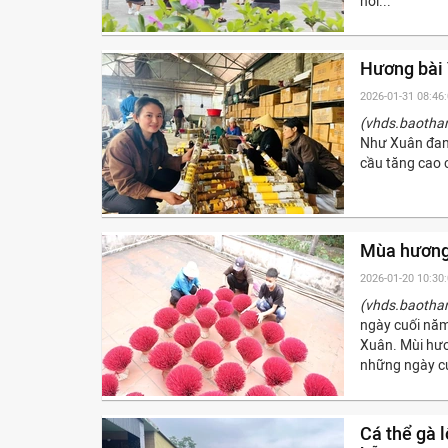
nơi...
Hương bài 
2026-01-31 08:46
(vhds.baotha
Như Xuân đang
cầu tăng cao c
Mùa hương
2026-01-20 10:30
(vhds.baotha
ngày cuối năm
Xuân. Mùi hươ
những ngày cu
Cá thể gà l