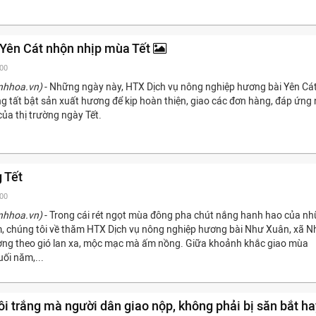
Yên Cát nhộn nhịp mùa Tết
:00
nhhoa.vn)
- Những ngày này, HTX Dịch vụ nông nghiệp hương bài Yên Cá
 tất bật sản xuất hương để kịp hoàn thiện, giao các đơn hàng, đáp ứng
ủa thị trường ngày Tết.
 Tết
:00
nhhoa.vn)
- Trong cái rét ngọt mùa đông pha chút nắng hanh hao của n
, chúng tôi về thăm HTX Dịch vụ nông nghiệp hương bài Như Xuân, xã N
ng theo gió lan xa, mộc mạc mà ấm nồng. Giữa khoảnh khắc giao mùa
ối năm,...
ôi trắng mà người dân giao nộp, không phải bị săn bắt ha