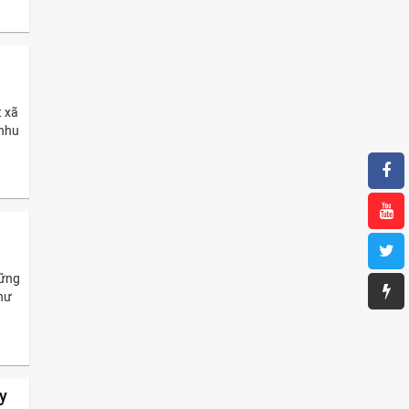
t xã
 nhu
hững
hư
y