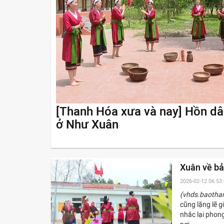
[Thanh Hóa xưa và nay] Hồn dâ
ở Như Xuân
Xuân về b
2026-02-12 06:53
(vhds.baotha
cũng lặng lẽ 
nhắc lại phon