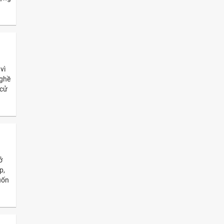
vì
nghề
 cử
ở
p,
uốn