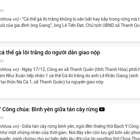
:00
nhhoa.vn)
- “Cá thể gà lôi trắng không bị săn bắt hay bẫy trong rừng mà t
uôi của gia đình ông Giang”, ông Lê Tiến Đạt, Chủ tịch UBND xã Thanh Qu
cá thể gà lôi trắng do người dân giao nộp
:00
nhhoa.vn)
- Ngày 17/12, Công an xã Thanh Quân (tỉnh Thanh Hóa) phối 
lâm Như Xuân tiếp nhận 1 cá thể Gà lôi trắng do anh Lê Khắc Giang (sinh
 tại thôn Ná Cà 1, xã Thanh Quân) tự nguyện giao nộp.
 Công chúa: Bình yên giữa tán cây rừng
:00
nhhoa.vn)
- Giữa tán cây rừng bình yên, ngôi đền thiêng thờ Bạch Y Công
như một chứng nhân của thời gian. Nơi đây vẫn còn lưu giữ bốn sắc pho
Nguyễn, minh chứng cho sự hiện diện lâu đời của tín ngưỡng thờ Chúa Th