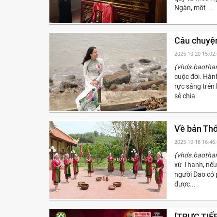
Ngàn, một...
Câu chuyện
2025-10-20 15:02
(vhds.baotha
cuộc đời. Hành
rực sáng trên 
sẻ chia.
Về bản Th
2025-10-18 16:46
(vhds.baotha
xứ Thanh, nếu
người Dao có 
được...
[TRỰC TIẾ