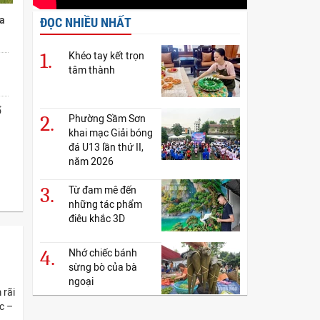
ữa
ĐỌC NHIỀU NHẤT
1.
Khéo tay kết trọn
tâm thành
ổ
2.
Phường Sầm Sơn
khai mạc Giải bóng
đá U13 lần thứ II,
năm 2026
3.
Từ đam mê đến
những tác phẩm
điêu khắc 3D
4.
Nhớ chiếc bánh
sừng bò của bà
ngoại
 rãi
c –