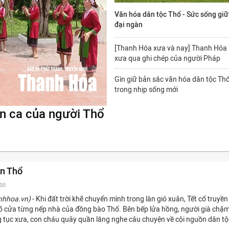
Văn hóa dân tộc Thổ - Sức sống gi
đại ngàn
[Thanh Hóa xưa và nay] Thanh Hóa
xưa qua ghi chép của người Pháp
Gìn giữ bản sắc văn hóa dân tộc Th
trong nhịp sống mới
n ca của người Thổ
ản Thổ
:00
nhhoa.vn)
- Khi đất trời khẽ chuyển mình trong làn gió xuân, Tết cổ truyền
gõ cửa từng nếp nhà của đồng bào Thổ. Bên bếp lửa hồng, người già chậm
g tục xưa, con cháu quây quần lắng nghe câu chuyện về cội nguồn dân tộ