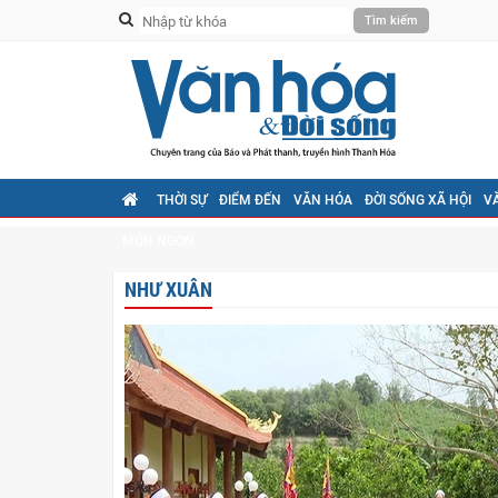
THỜI SỰ
ĐIỂM ĐẾN
VĂN HÓA
ĐỜI SỐNG XÃ HỘI
V
MÓN NGON
NHƯ XUÂN