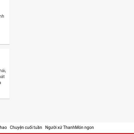
anh
hái,
hát
a
thao
Chuyện cuối tuần
Người xứ Thanh
Món ngon