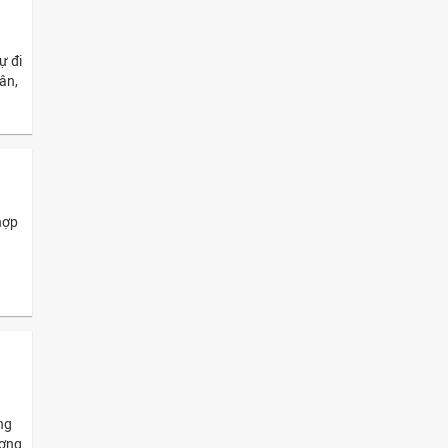
ự đi
ân,
hợp
ng
ượng