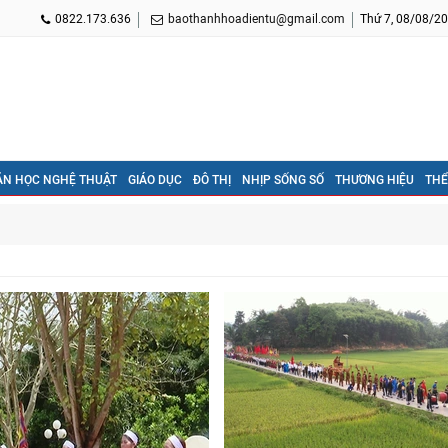
0822.173.636
baothanhhoadientu@gmail.com
Thứ 7, 08/08/20
ĂN HỌC NGHỆ THUẬT
GIÁO DỤC
ĐÔ THỊ
NHỊP SỐNG SỐ
THƯƠNG HIỆU
THỂ