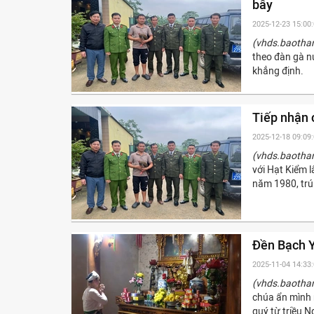
bẫy
2025-12-23 15:00
(vhds.baotha
theo đàn gà n
khẳng định.
Tiếp nhận 
2025-12-18 09:09
(vhds.baotha
với Hạt Kiểm 
năm 1980, trú
Đền Bạch Y
2025-11-04 14:33
(vhds.baotha
chúa ẩn mình 
quý từ triều 