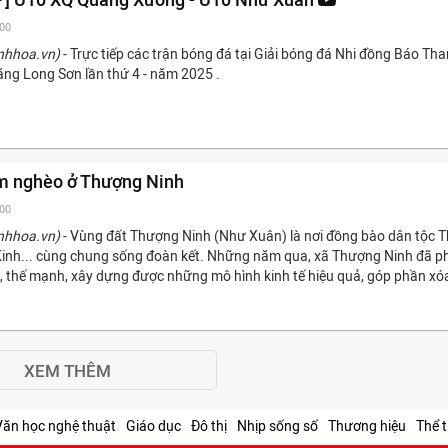
:00
nhhoa.vn)
- Trực tiếp các trận bóng đá tại Giải bóng đá Nhi đồng Báo Th
ng Long Sơn lần thứ 4 - năm 2025 .
ảm nghèo ở Thượng Ninh
:00
nhhoa.vn)
- Vùng đất Thượng Ninh (Như Xuân) là nơi đồng bào dân tộc T
inh... cùng chung sống đoàn kết. Những năm qua, xã Thượng Ninh đã p
, thế mạnh, xây dựng được những mô hình kinh tế hiệu quả, góp phần xó
XEM THÊM
Văn học nghệ thuật
Giáo dục
Đô thị
Nhịp sống số
Thương hiệu
Thể 