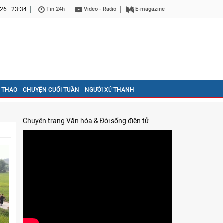
26 | 23:34
Tin 24h
Video - Radio
E-magazine
 THAO
CHUYỆN CUỐI TUẦN
NGƯỜI XỨ THANH
Chuyên trang Văn hóa & Đời sống điện tử