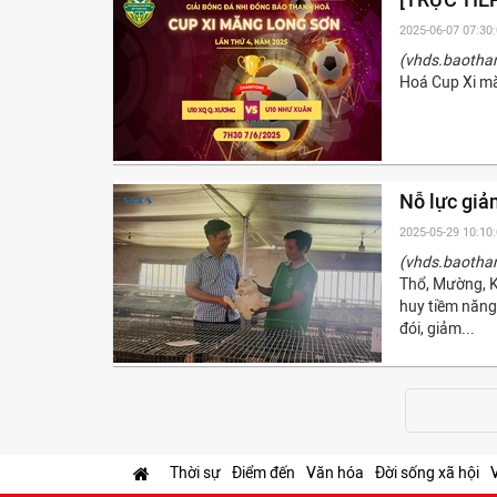
2025-06-07 07:30
(vhds.baotha
Hoá Cup Xi mă
Nỗ lực gi
2025-05-29 10:10
(vhds.baotha
Thổ, Mường, K
huy tiềm năng
đói, giảm...
Thời sự
Điểm đến
Văn hóa
Đời sống xã hội