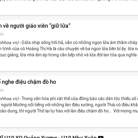
 về người giáo viên “giữ lửa”
:00
nhhoa.vn)
- Giữa nhịp sống hối hả, vẫn có những ngọn lửa âm thầm cháy 
 trình của cô Hoàng Thị Hà là câu chuyện về ba ngọn lửa bền bỉ ấy: lửa 
bục giảng, lửa nhà ấm áp trong căn bếp nhỏ và lửa đời lan tỏa qua nghĩa
ổ nghe điệu chậm đò ho
:00
nhhoa.vn)
- Trong văn hóa phi vật thể của đồng bào các dân tộc thiểu số 
 người Mường nổi tiếng với những làn điệu xường, người Thái có điệu khặ
pảo dung, thì người Thổ lại tự hào với làn điệu chậm đò ho... Với mong m
P] U10 XQ Quảng Xương - U10 Như Xuân