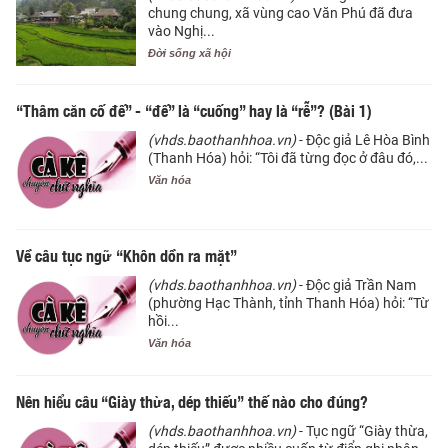
chung chung, xã vùng cao Văn Phú đã đưa
vào Nghị...
Đời sống xã hội
“Thâm căn cố đế” - “đế” là “cuống” hay là “rễ”? (Bài 1)
(vhds.baothanhhoa.vn)
- Độc giả Lê Hòa Bình
(Thanh Hóa) hỏi: “Tôi đã từng đọc ở đâu đó,...
Văn hóa
Về câu tục ngữ “Khôn dồn ra mặt”
(vhds.baothanhhoa.vn)
- Độc giả Trần Nam
(phường Hạc Thành, tỉnh Thanh Hóa) hỏi: “Từ
hồi...
Văn hóa
Nên hiểu câu “Giày thừa, dép thiếu” thế nào cho đúng?
(vhds.baothanhhoa.vn)
- Tục ngữ “Giày thừa,